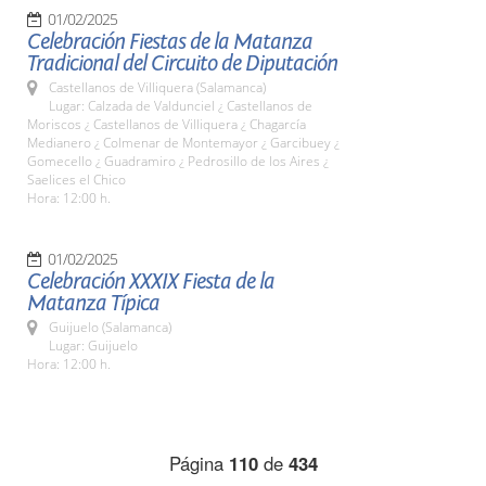
01/02/2025
Celebración Fiestas de la Matanza
Tradicional del Circuito de Diputación
Castellanos de Villiquera (Salamanca)
Lugar: Calzada de Valdunciel ¿ Castellanos de
Moriscos ¿ Castellanos de Villiquera ¿ Chagarcía
Medianero ¿ Colmenar de Montemayor ¿ Garcibuey ¿
Gomecello ¿ Guadramiro ¿ Pedrosillo de los Aires ¿
Saelices el Chico
Hora: 12:00 h.
01/02/2025
Celebración XXXIX Fiesta de la
Matanza Típica
Guijuelo (Salamanca)
Lugar: Guijuelo
Hora: 12:00 h.
Página
110
de
434