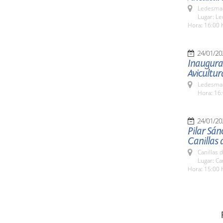
Ledesma 
Lugar: L
Hora: 16:00 
24/01/20
Inaugura
Avicultur
Ledesma 
Hora: 16:
24/01/20
Pilar Sán
Canillas 
Canillas 
Lugar: Ca
Hora: 15:00 