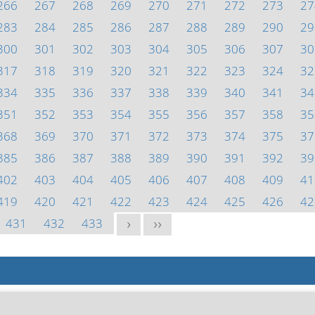
266
267
268
269
270
271
272
273
27
283
284
285
286
287
288
289
290
29
300
301
302
303
304
305
306
307
30
317
318
319
320
321
322
323
324
32
334
335
336
337
338
339
340
341
34
351
352
353
354
355
356
357
358
35
368
369
370
371
372
373
374
375
37
385
386
387
388
389
390
391
392
39
402
403
404
405
406
407
408
409
41
419
420
421
422
423
424
425
426
42
431
432
433
>
>>