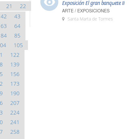
Exposición El gran banquete II
21
22
ARTE / EXPOSICIONES
42
43
Santa Marta de Tormes
63
64
84
85
04
105
1
122
8
139
5
156
2
173
9
190
6
207
3
224
0
241
7
258