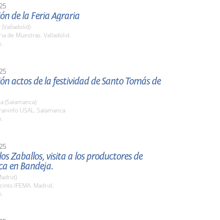
25
ón de la Feria Agraria
 (Valladolid)
ria de Muestras. Valladolid.
h.
25
ón actos de la festividad de Santo Tomás de
a (Salamanca)
araninfo USAL. Salamanca
h.
25
os Zaballos, visita a los productores de
a en Bandeja.
adrid)
cinto IFEMA. Madrid.
h.