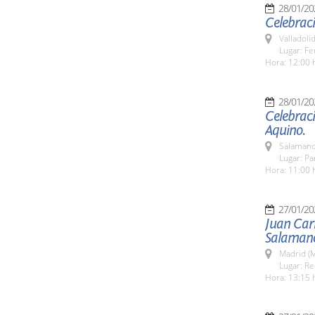
28/01/20
Celebraci
Valladolid
Lugar: Fe
Hora: 12:00 
28/01/20
Celebraci
Aquino.
Salamanc
Lugar: P
Hora: 11:00 
27/01/20
Juan Carl
Salamanc
Madrid (M
Lugar: Re
Hora: 13:15 