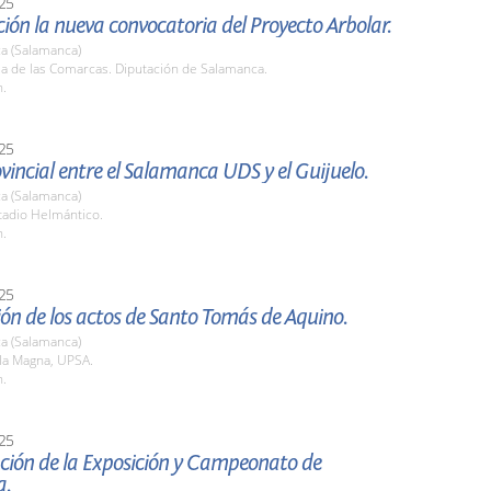
25
ión la nueva convocatoria del Proyecto Arbolar.
a (Salamanca)
la de las Comarcas. Diputación de Salamanca.
h.
25
vincial entre el Salamanca UDS y el Guijuelo.
a (Salamanca)
tadio Helmántico.
h.
25
ón de los actos de Santo Tomás de Aquino.
a (Salamanca)
la Magna, UPSA.
h.
25
ción de la Exposición y Campeonato de
a.