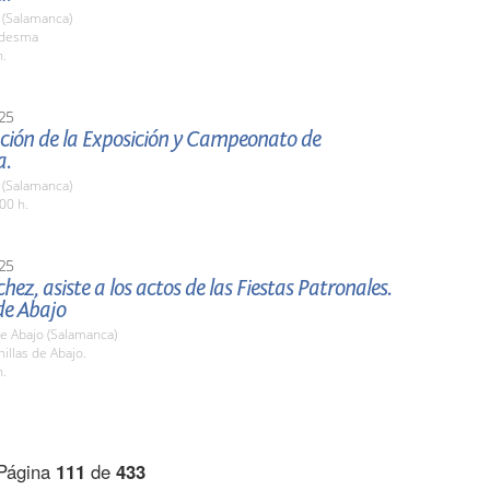
(Salamanca)
edesma
h.
25
ción de la Exposición y Campeonato de
a.
(Salamanca)
00 h.
25
chez, asiste a los actos de las Fiestas Patronales.
de Abajo
de Abajo (Salamanca)
nillas de Abajo.
h.
Página
111
de
433