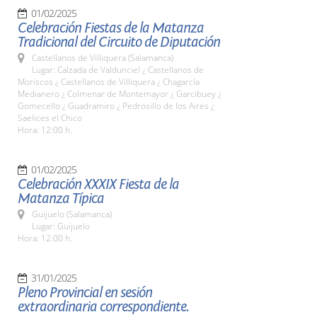
01/02/2025
Celebración Fiestas de la Matanza
Tradicional del Circuito de Diputación
Castellanos de Villiquera (Salamanca)
Lugar: Calzada de Valdunciel ¿ Castellanos de
Moriscos ¿ Castellanos de Villiquera ¿ Chagarcía
Medianero ¿ Colmenar de Montemayor ¿ Garcibuey ¿
Gomecello ¿ Guadramiro ¿ Pedrosillo de los Aires ¿
Saelices el Chico
Hora: 12:00 h.
01/02/2025
Celebración XXXIX Fiesta de la
Matanza Típica
Guijuelo (Salamanca)
Lugar: Guijuelo
Hora: 12:00 h.
31/01/2025
Pleno Provincial en sesión
extraordinaria correspondiente.