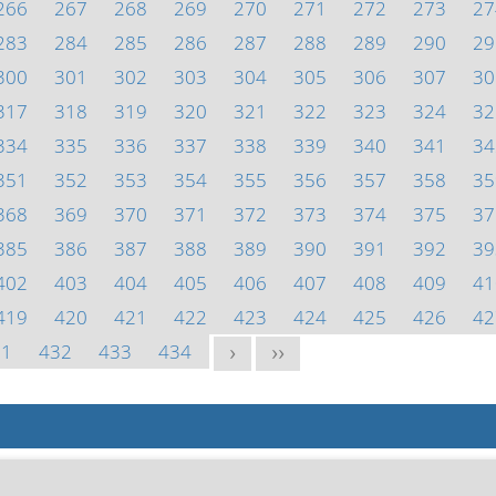
266
267
268
269
270
271
272
273
27
283
284
285
286
287
288
289
290
29
300
301
302
303
304
305
306
307
30
317
318
319
320
321
322
323
324
32
334
335
336
337
338
339
340
341
34
351
352
353
354
355
356
357
358
35
368
369
370
371
372
373
374
375
37
385
386
387
388
389
390
391
392
39
402
403
404
405
406
407
408
409
41
419
420
421
422
423
424
425
426
42
31
432
433
434
>
>>