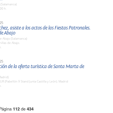
(Salamanca)
00 h.
25
chez, asiste a los actos de las Fiestas Patronales.
de Abajo
de Abajo (Salamanca)
nillas de Abajo.
h.
25
ión de la oferta turística de Santa Marta de
adrid)
TUR (Pabellón 9 Stand Junta Castilla y León). Madrid
h.
Página
112
de
434