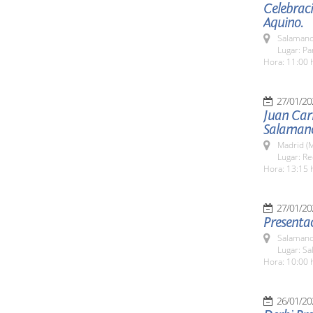
Celebraci
Aquino.
Salamanc
Lugar: P
Hora: 11:00 
27/01/20
Juan Carl
Salamanc
Madrid (M
Lugar: Re
Hora: 13:15 
27/01/20
Presentac
Salamanc
Lugar: Sa
Hora: 10:00 
26/01/20