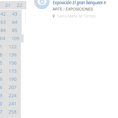
Exposición El gran banquete II
21
22
ARTE / EXPOSICIONES
42
43
Santa Marta de Tormes
63
64
84
85
04
105
1
122
8
139
5
156
2
173
9
190
6
207
3
224
0
241
7
258