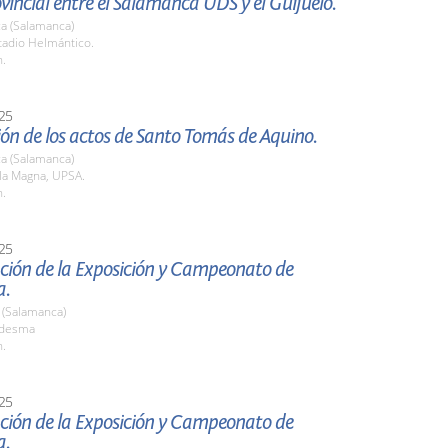
vincial entre el Salamanca UDS y el Guijuelo.
a (Salamanca)
tadio Helmántico.
h.
25
ón de los actos de Santo Tomás de Aquino.
a (Salamanca)
la Magna, UPSA.
h.
25
ción de la Exposición y Campeonato de
a.
(Salamanca)
edesma
h.
25
ción de la Exposición y Campeonato de
a.