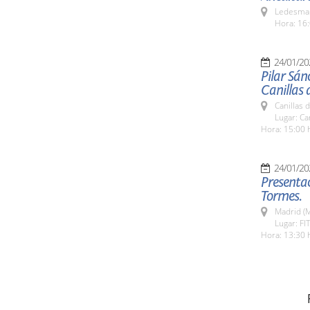
Ledesma 
Hora: 16:
24/01/20
Pilar Sán
Canillas 
Canillas 
Lugar: Ca
Hora: 15:00 
24/01/20
Presentac
Tormes.
Madrid (M
Lugar: FI
Hora: 13:30 