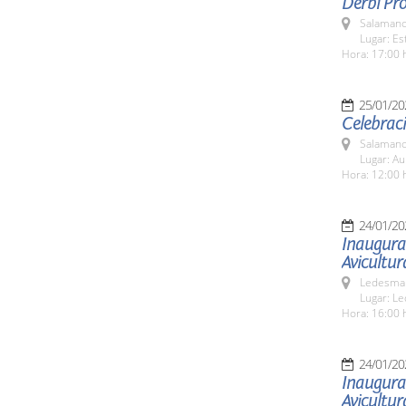
Derbi Pro
Salamanc
Lugar: Es
Hora: 17:00 
25/01/20
Celebraci
Salamanc
Lugar: Au
Hora: 12:00 
24/01/20
Inaugura
Avicultur
Ledesma 
Lugar: L
Hora: 16:00 
24/01/20
Inaugura
Avicultur