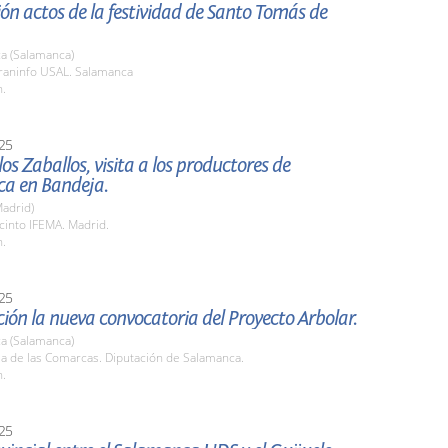
ón actos de la festividad de Santo Tomás de
a (Salamanca)
araninfo USAL. Salamanca
h.
25
os Zaballos, visita a los productores de
a en Bandeja.
adrid)
cinto IFEMA. Madrid.
h.
25
ión la nueva convocatoria del Proyecto Arbolar.
a (Salamanca)
la de las Comarcas. Diputación de Salamanca.
h.
25