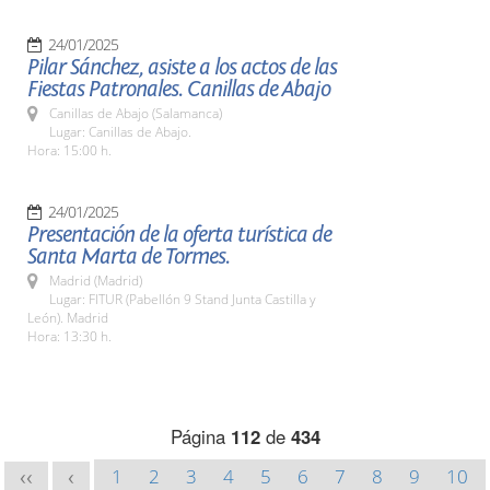
24/01/2025
Pilar Sánchez, asiste a los actos de las
Fiestas Patronales. Canillas de Abajo
Canillas de Abajo (Salamanca)
Lugar: Canillas de Abajo.
Hora: 15:00 h.
24/01/2025
Presentación de la oferta turística de
Santa Marta de Tormes.
Madrid (Madrid)
Lugar: FITUR (Pabellón 9 Stand Junta Castilla y
León). Madrid
Hora: 13:30 h.
Página
112
de
434
1
2
3
4
5
6
7
8
9
10
<<
<