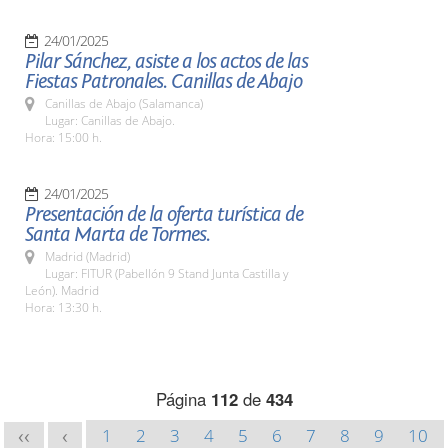
24/01/2025
Pilar Sánchez, asiste a los actos de las
Fiestas Patronales. Canillas de Abajo
Canillas de Abajo (Salamanca)
Lugar: Canillas de Abajo.
Hora: 15:00 h.
24/01/2025
Presentación de la oferta turística de
Santa Marta de Tormes.
Madrid (Madrid)
Lugar: FITUR (Pabellón 9 Stand Junta Castilla y
León). Madrid
Hora: 13:30 h.
Página
112
de
434
1
2
3
4
5
6
7
8
9
10
<<
<