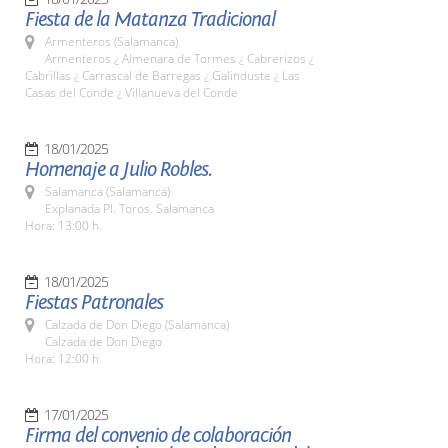
Fiesta de la Matanza Tradicional
Armenteros (Salamanca)
Armenteros ¿ Almenara de Tormes ¿ Cabrerizos ¿
Cabrillas ¿ Carrascal de Barregas ¿ Galinduste ¿ Las
Casas del Conde ¿ Villanueva del Conde
18/01/2025
Homenaje a Julio Robles.
Salamanca (Salamanca)
Explanada Pl. Toros. Salamanca
Hora: 13:00 h.
18/01/2025
Fiestas Patronales
Calzada de Don Diego (Salamanca)
Calzada de Don Diego
Hora: 12:00 h.
17/01/2025
Firma del convenio de colaboración