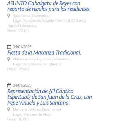
ASUNTO Cabalgata de Reyes con
reparto de regalos para los residentes.
Salamanca (Salamanca)
Lugar: Residencia Asistida Provincial (C/ García
Tejado) Salamanca.
Hora: 17:15 h.
04/01/2025
Fiesta de la Matanza Tradicional.
Aldeanueva de Figueroa (Salamanca)
Lugar: Aldeanueva de Figueroa
Hora: 19:30 h
04/01/2025
Representación de ¿El Cántico
Espiritual¿ de San Juan de la Cruz, con
Pepe Viñuela y Luis Santana.
Mancera de Abajo (Salamanca)
Lugar: Mancera de Abajo
Hora: 19,30 h.