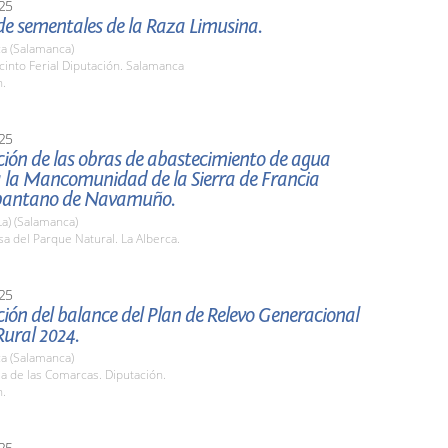
25
de sementales de la Raza Limusina.
a (Salamanca)
cinto Ferial Diputación. Salamanca
h.
25
ión de las obras de abastecimiento de agua
a la Mancomunidad de la Sierra de Francia
 pantano de Navamuño.
La) (Salamanca)
sa del Parque Natural. La Alberca.
25
ión del balance del Plan de Relevo Generacional
Rural 2024.
a (Salamanca)
la de las Comarcas. Diputación.
h.
25