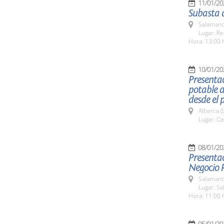
11/01/20
Subasta 
Salamanc
Lugar: Re
Hora: 13:00 
10/01/20
Presentac
potable 
desde el
Alberca (
Lugar: Ca
08/01/20
Presentac
Negocio 
Salamanc
Lugar: Sa
Hora: 11:00 
05/01/20