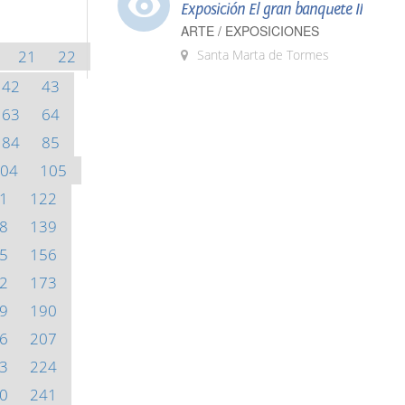
Exposición El gran banquete II
ARTE / EXPOSICIONES
21
22
Santa Marta de Tormes
42
43
63
64
84
85
04
105
1
122
8
139
5
156
2
173
9
190
6
207
3
224
0
241