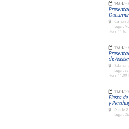
14/01/20
Presentac
Document
Carrión d
Lugar: Mo
Hora: 11 h.
13/01/20
Presentac
de Asiste
Salamanc
Lugar: Sa
Hora: 11:00 
11/01/20
Fiesta de
y Perahuy
Dios le 
Lugar: Di