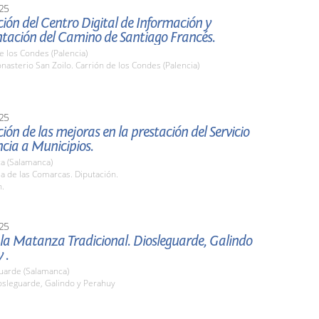
25
ión del Centro Digital de Información y
ación del Camino de Santiago Francés.
e los Condes (Palencia)
nasterio San Zoilo. Carrión de los Condes (Palencia)
25
ión de las mejoras en la prestación del Servicio
ncia a Municipios.
a (Salamanca)
la de las Comarcas. Diputación.
h.
25
 la Matanza Tradicional. Diosleguarde, Galindo
 .
Guarde (Salamanca)
osleguarde, Galindo y Perahuy