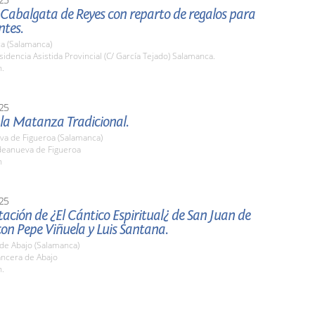
abalgata de Reyes con reparto de regalos para
ntes.
a (Salamanca)
sidencia Asistida Provincial (C/ García Tejado) Salamanca.
h.
25
 la Matanza Tradicional.
va de Figueroa (Salamanca)
ldeanueva de Figueroa
h
25
ación de ¿El Cántico Espiritual¿ de San Juan de
con Pepe Viñuela y Luis Santana.
de Abajo (Salamanca)
ancera de Abajo
h.