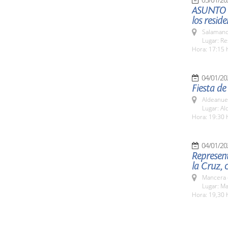
ASUNTO C
los reside
Salamanc
Lugar: Re
Hora: 17:15 
04/01/20
Fiesta de
Aldeanue
Lugar: A
Hora: 19:30 
04/01/20
Represent
la Cruz, 
Mancera 
Lugar: M
Hora: 19,30 