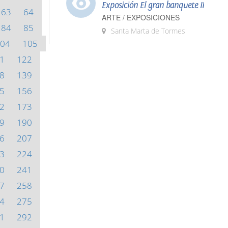
Exposición El gran banquete II
63
64
ARTE / EXPOSICIONES
84
85
Santa Marta de Tormes
04
105
1
122
8
139
5
156
2
173
9
190
6
207
3
224
0
241
7
258
4
275
1
292