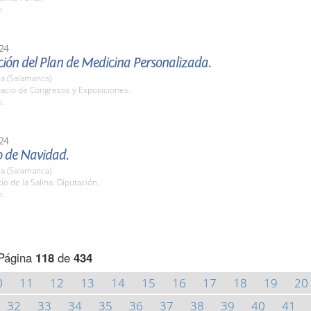
h.
24
ión del Plan de Medicina Personalizada.
a (Salamanca)
lacio de Congresos y Exposiciones.
h.
24
o de Navidad.
a (Salamanca)
tio de la Salina. Diputación.
h.
Página
118
de
434
0
11
12
13
14
15
16
17
18
19
20
32
33
34
35
36
37
38
39
40
41