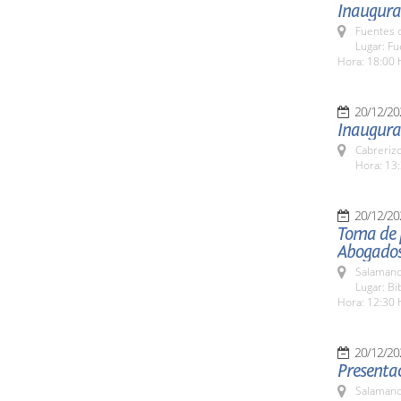
Inaugura
Fuentes 
Lugar: F
Hora: 18:00 
20/12/20
Inaugurac
Cabreriz
Hora: 13:
20/12/20
Toma de p
Abogados
Salamanc
Lugar: Bi
Hora: 12:30 
20/12/20
Presentac
Salamanc