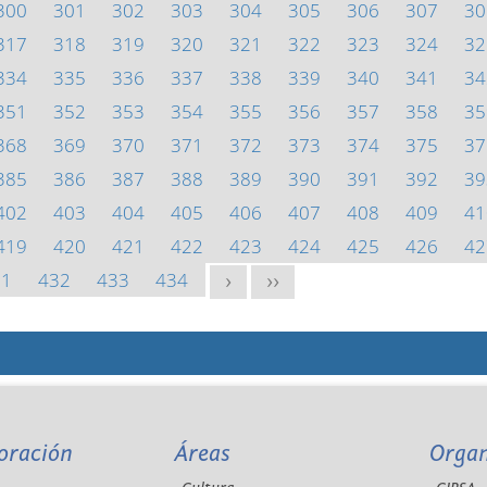
300
301
302
303
304
305
306
307
30
317
318
319
320
321
322
323
324
32
334
335
336
337
338
339
340
341
34
351
352
353
354
355
356
357
358
35
368
369
370
371
372
373
374
375
37
385
386
387
388
389
390
391
392
39
402
403
404
405
406
407
408
409
41
419
420
421
422
423
424
425
426
42
31
432
433
434
>
>>
oración
Áreas
Orga