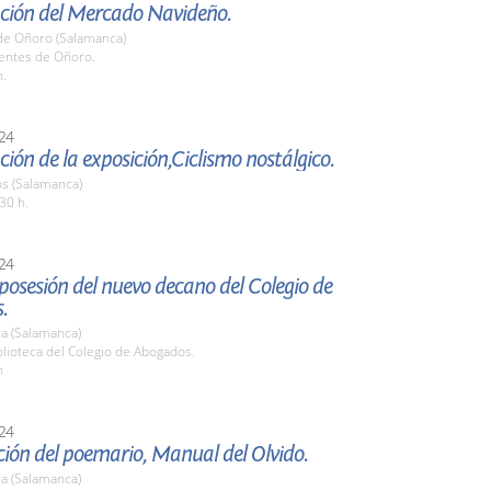
ción del Mercado Navideño.
de Oñoro (Salamanca)
uentes de Oñoro.
h.
24
ión de la exposición,Ciclismo nostálgico.
os (Salamanca)
30 h.
24
osesión del nuevo decano del Colegio de
.
a (Salamanca)
blioteca del Colegio de Abogados.
h
24
ión del poemario, Manual del Olvido.
a (Salamanca)