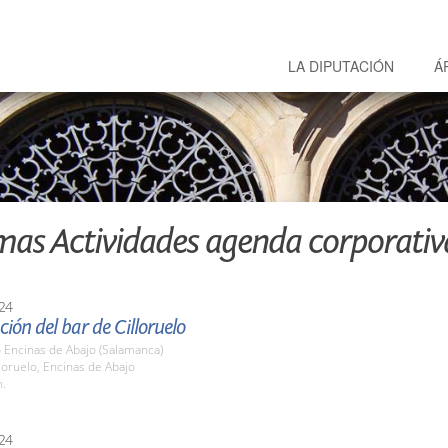
LA DIPUTACIÓN
Á
mas Actividades agenda corporativ
24
ión del bar de Cilloruelo
o Encinas de Abajo (Salamanca)
lloruelo, Encinas de Abajo
h.
24