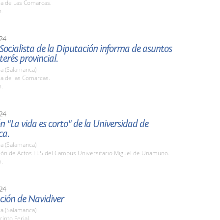
la de Las Comarcas.
h.
24
Socialista de la Diputación informa de asuntos
terés provincial.
a (Salamanca)
la de las Comarcas.
h.
24
n "La vida es corto" de la Universidad de
ca.
a (Salamanca)
alón de Actos FES del Campus Universitario Miguel de Unamuno.
h.
24
ción de Navidiver
a (Salamanca)
cinto Ferial.