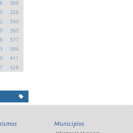
8
309
5
326
2
343
9
360
6
377
3
394
0
411
7
428
nismos
Municipios