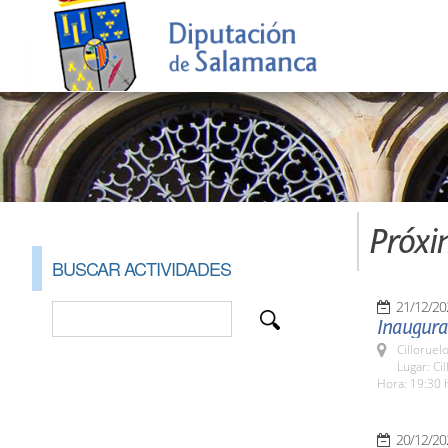
Próxi
BUSCAR ACTIVIDADES
21/12/20
Inaugurac
Cilloruel
Lugar: Ci
Hora: 19:30 
20/12/20