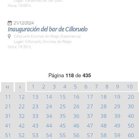
Lugar: Paradinas de San Juan.
Hora: 10:00 h.
21/12/2024
Inauguración del bar de Cilloruelo
Cilloruelo Encinas de Abajo (Salamanca)
Lugar: Cilloruelo, Encinas de Abajo
Hora: 19:30 h.
Página
118
de
435
1
2
3
4
5
6
7
8
9
10
<<
<
11
12
13
14
15
16
17
18
19
20
21
22
23
24
25
26
27
28
29
30
31
32
33
34
35
36
37
38
39
40
41
42
43
44
45
46
47
48
49
50
51
52
53
54
55
56
57
58
59
60