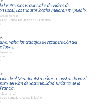
26
e los Premios Provinciales de Vídeos de
ón Local, Los tributos locales mejoran mi pueblo.
a (Salamanca)
la de Prensa. Diputación de Salamanca
h.
26
alvo, visita los trabajos de recuperación del
e Topas.
alamanca)
opas
h.
26
ión de el Mirador Astronómico construido en El
ntro del Plan de Sostenibilidad Turística de la
 Francia.
l) (Salamanca)
raje Asomadera Ápera. El Maíllo
h.