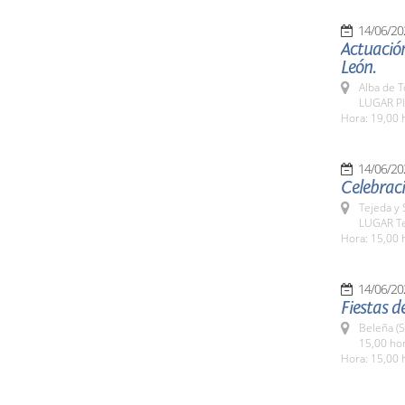
14/06/20
Actuación
León.
Alba de 
LUGAR Pl
Hora: 19,00 
14/06/20
Celebraci
Tejeda y
LUGAR Te
Hora: 15,00 
14/06/20
Fiestas d
Beleña (
15,00 ho
Hora: 15,00 