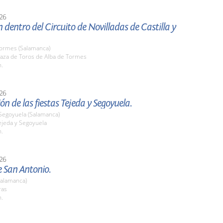
26
 dentro del Circuito de Novilladas de Castilla y
Tormes (Salamanca)
aza de Toros de Alba de Tormes
h.
26
ón de las fiestas Tejeda y Segoyuela.
 Segoyuela (Salamanca)
jeda y Segoyuela
h.
26
e San Antonio.
Salamanca)
ras
h.