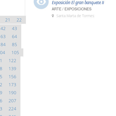
Exposición El gran banquete II
ARTE / EXPOSICIONES
Santa Marta de Tormes
21
22
42
43
63
64
84
85
04
105
1
122
8
139
5
156
2
173
9
190
6
207
3
224