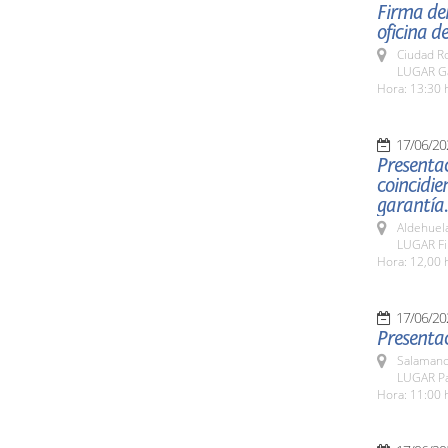
Firma de
oficina d
Ciudad R
LUGAR Ga
Hora: 13:30 
17/06/20
Presenta
coincidie
garantía.
Aldehuel
LUGAR Fi
Hora: 12,00 
17/06/20
Presenta
Salamanc
LUGAR Pa
Hora: 11:00 