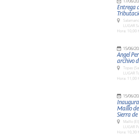
17/06/20
Entrega d
Tributaci
Salamanc
LUGAR Sa
Hora: 10,00 
15/06/20
Ángel Per
archivo d
Topas (S
LUGAR T
Hora: 11,00 
15/06/20
Inaugurac
Maíllo de
Sierra de
Maíllo (E
LUGAR Pa
Hora: 10,30 