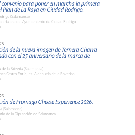
l convenio para poner en marcha la primera
el Plan de La Raya en Ciudad Rodrigo.
odrigo (Salamanca)
lería alta del Ayuntamiento de Ciudad Rodrigo
h.
26
ción de la nueva imagen de Ternera Charra
ndo con el 25 aniversario de la marca de
a de la Bóveda (Salamanca)
nca Castro Enríquez. Aldehuela de la Bóvedaa
h.
26
ción de Fromago Cheese Experience 2026.
a (Salamanca)
tio de la Diputación de Salamanca
h.