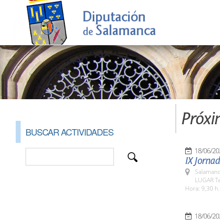
Próxi
BUSCAR ACTIVIDADES
18/06/20
IX Jornad
Salamanc
LUGAR Te
Hora: 9,30 h.
18/06/20