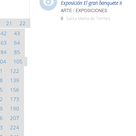
Exposición El gran banquete II
ARTE / EXPOSICIONES
Santa Marta de Tormes
21
22
42
43
63
64
84
85
04
105
1
122
8
139
5
156
2
173
9
190
6
207
3
224