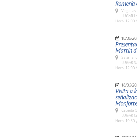
Romería e
Veguillas
LUGAR La
Hora: 12,00 
18/06/20
Presentac
Martín d
Salamanc
LUGAR Sa
Hora: 12,00 
18/06/20
Visita a 
señalizac
Monforte 
Cepeda (
LUGAR Ce
Hora: 10:30 y