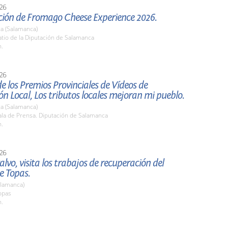
26
ción de Fromago Cheese Experience 2026.
a (Salamanca)
tio de la Diputación de Salamanca
h.
26
e los Premios Provinciales de Vídeos de
ón Local, Los tributos locales mejoran mi pueblo.
a (Salamanca)
la de Prensa. Diputación de Salamanca
h.
26
alvo, visita los trabajos de recuperación del
e Topas.
alamanca)
opas
h.