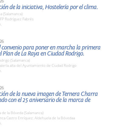
26
ión de la iniciativa, Hostelería por el clima.
a (Salamanca)
FP Rodríguez Fabrés
h.
26
l convenio para poner en marcha la primera
el Plan de La Raya en Ciudad Rodrigo.
odrigo (Salamanca)
lería alta del Ayuntamiento de Ciudad Rodrigo
h.
26
ción de la nueva imagen de Ternera Charra
ndo con el 25 aniversario de la marca de
a de la Bóveda (Salamanca)
nca Castro Enríquez. Aldehuela de la Bóvedaa
h.