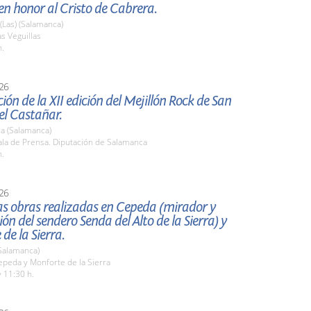
n honor al Cristo de Cabrera.
 (Las) (Salamanca)
s Veguillas
h.
26
ión de la XII edición del Mejillón Rock de San
el Castañar.
a (Salamanca)
la de Prensa. Diputación de Salamanca
h.
26
las obras realizadas en Cepeda (mirador y
ión del sendero Senda del Alto de la Sierra) y
de la Sierra.
Salamanca)
peda y Monforte de la Sierra
 11:30 h.