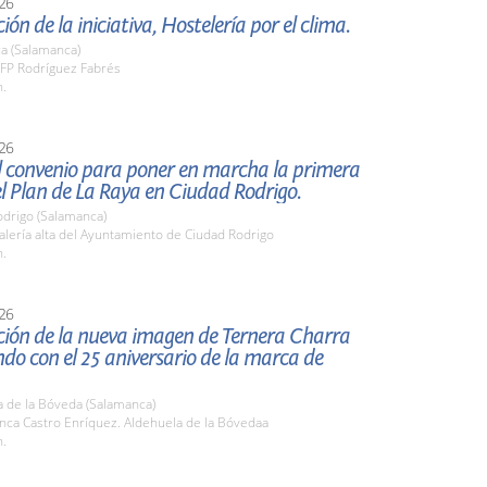
26
ión de la iniciativa, Hostelería por el clima.
a (Salamanca)
FP Rodríguez Fabrés
h.
26
l convenio para poner en marcha la primera
el Plan de La Raya en Ciudad Rodrigo.
odrigo (Salamanca)
lería alta del Ayuntamiento de Ciudad Rodrigo
h.
26
ción de la nueva imagen de Ternera Charra
ndo con el 25 aniversario de la marca de
a de la Bóveda (Salamanca)
nca Castro Enríquez. Aldehuela de la Bóvedaa
h.