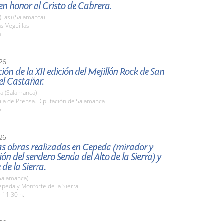
n honor al Cristo de Cabrera.
 (Las) (Salamanca)
s Veguillas
h.
26
ión de la XII edición del Mejillón Rock de San
el Castañar.
a (Salamanca)
la de Prensa. Diputación de Salamanca
h.
26
las obras realizadas en Cepeda (mirador y
ión del sendero Senda del Alto de la Sierra) y
de la Sierra.
Salamanca)
peda y Monforte de la Sierra
 11:30 h.