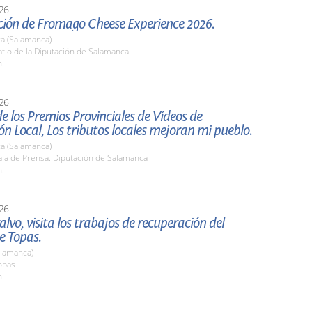
26
ción de Fromago Cheese Experience 2026.
a (Salamanca)
tio de la Diputación de Salamanca
h.
26
e los Premios Provinciales de Vídeos de
ón Local, Los tributos locales mejoran mi pueblo.
a (Salamanca)
la de Prensa. Diputación de Salamanca
h.
26
alvo, visita los trabajos de recuperación del
e Topas.
alamanca)
opas
h.