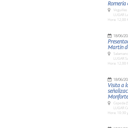
Romería e
Veguillas
LUGAR La
Hora: 12,00 
18/06/20
Presentac
Martín d
Salamanc
LUGAR Sa
Hora: 12,00 
18/06/20
Visita a 
señalizac
Monforte 
Cepeda (
LUGAR Ce
Hora: 10:30 y