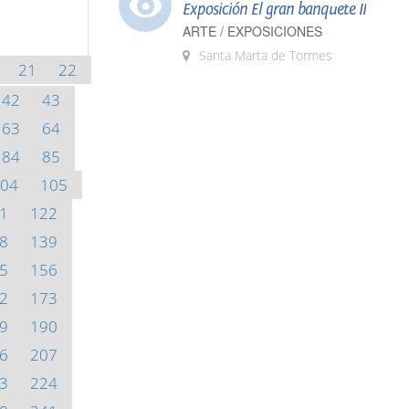
Exposición El gran banquete II
ARTE / EXPOSICIONES
Santa Marta de Tormes
21
22
42
43
63
64
84
85
04
105
1
122
8
139
5
156
2
173
9
190
6
207
3
224