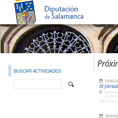
Próxi
BUSCAR ACTIVIDADES
18/06/20
IX Jornad
Salamanc
LUGAR Te
Hora: 9,30 h.
18/06/20