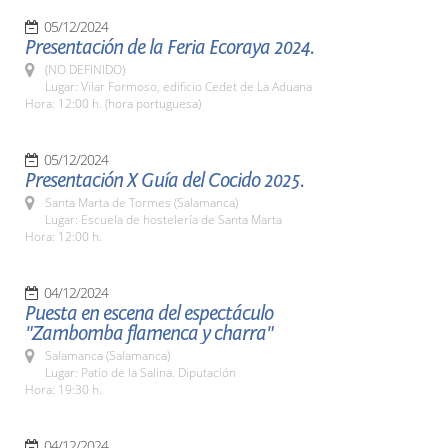
05/12/2024
Presentación de la Feria Ecoraya 2024.
(NO DEFINIDO)
Lugar: Vilar Formoso, edificio Cedet de La Aduana
Hora: 12:00 h. (hora portuguesa)
05/12/2024
Presentación X Guía del Cocido 2025.
Santa Marta de Tormes (Salamanca)
Lugar: Escuela de hostelería de Santa Marta
Hora: 12:00 h.
04/12/2024
Puesta en escena del espectáculo
"Zambomba flamenca y charra"
Salamanca (Salamanca)
Lugar: Patio de la Salina. Diputación
Hora: 19:30 h.
04/12/2024