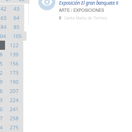
Exposición El gran banquete II
42
43
ARTE / EXPOSICIONES
63
64
Santa Marta de Tormes
84
85
04
105
1
122
8
139
5
156
2
173
9
190
6
207
3
224
0
241
7
258
4
275