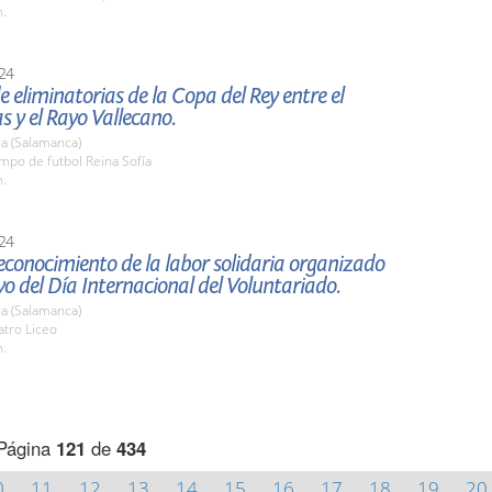
h.
24
e eliminatorias de la Copa del Rey entre el
s y el Rayo Vallecano.
a (Salamanca)
mpo de futbol Reina Sofía
h.
24
econocimiento de la labor solidaria organizado
o del Día Internacional del Voluntariado.
a (Salamanca)
atro Liceo
h.
Página
121
de
434
0
11
12
13
14
15
16
17
18
19
20