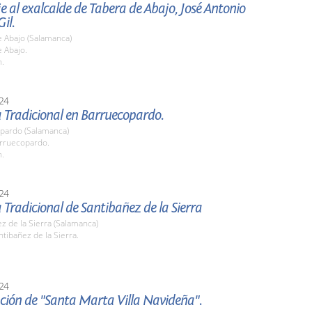
al exalcalde de Tabera de Abajo, José Antonio
il.
e Abajo (Salamanca)
 Abajo.
h.
24
Tradicional en Barruecopardo.
pardo (Salamanca)
arruecopardo.
h.
24
radicional de Santibañez de la Sierra
z de la Sierra (Salamanca)
ntibañez de la Sierra.
24
ción de "Santa Marta Villa Navideña".