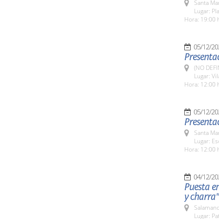
Santa Ma
Lugar: Pl
Hora: 19:00 
05/12/20
Presentac
(NO DEFI
Lugar: Vi
Hora: 12:00 
05/12/20
Presentac
Santa Ma
Lugar: Es
Hora: 12:00 
04/12/20
Puesta e
y charra"
Salamanc
Lugar: Pa