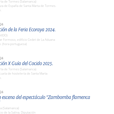
rta de Tormes (Salamanca)
aza de España de Santa Marta de Tormes.
h.
24
ión de la Feria Ecoraya 2024.
NIDO)
lar Formoso, edificio Cedet de La Aduana
h. (hora portuguesa)
24
ión X Guía del Cocido 2025.
rta de Tormes (Salamanca)
cuela de hostelería de Santa Marta
h.
24
n escena del espectáculo "Zambomba flamenca
a (Salamanca)
tio de la Salina. Diputación