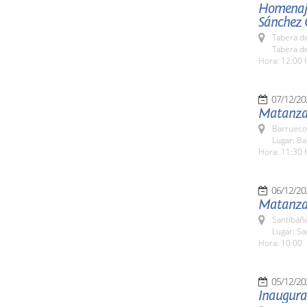
Homenaje 
Sánchez G
Tabera d
Tabera de
Hora: 12:00 
07/12/20
Matanza 
Barrueco
Lugar: B
Hora: 11:30 
06/12/20
Matanza T
Santibáñe
Lugar: Sa
Hora: 10:00
05/12/20
Inaugura