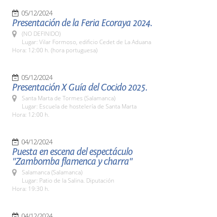
05/12/2024
Presentación de la Feria Ecoraya 2024.
(NO DEFINIDO)
Lugar: Vilar Formoso, edificio Cedet de La Aduana
Hora: 12:00 h. (hora portuguesa)
05/12/2024
Presentación X Guía del Cocido 2025.
Santa Marta de Tormes (Salamanca)
Lugar: Escuela de hostelería de Santa Marta
Hora: 12:00 h.
04/12/2024
Puesta en escena del espectáculo
"Zambomba flamenca y charra"
Salamanca (Salamanca)
Lugar: Patio de la Salina. Diputación
Hora: 19:30 h.
04/12/2024