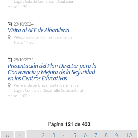
Lugar: Sala de Comarcas. Diputación
Hora: 11:30 h.
23/10/2024
Visita al AFE de Albañilería
Villagonzalo de Tormes (Salamanca)
Hora: 11:30 h.
23/10/2024
Presentación del Plan Director para la
Convivencia y Mejora de la Seguridad
en los Centros Educativos
Peñaranda de Bracamonte (Salamanca)
Lugar: Centro de Desarrollo Sociocultural
Hora: 11:00 h.
Página
121
de
433
1
2
3
4
5
6
7
8
9
10
<<
<