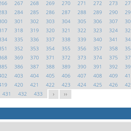
266
267
268
269
270
271
272
273
27
283
284
285
286
287
288
289
290
29
300
301
302
303
304
305
306
307
30
317
318
319
320
321
322
323
324
32
334
335
336
337
338
339
340
341
34
351
352
353
354
355
356
357
358
35
368
369
370
371
372
373
374
375
37
385
386
387
388
389
390
391
392
39
402
403
404
405
406
407
408
409
41
419
420
421
422
423
424
425
426
42
431
432
433
>
>>