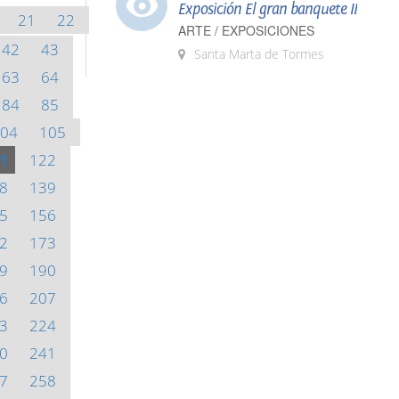
Exposición El gran banquete II
21
22
ARTE / EXPOSICIONES
42
43
Santa Marta de Tormes
63
64
84
85
04
105
1
122
8
139
5
156
2
173
9
190
6
207
3
224
0
241
7
258