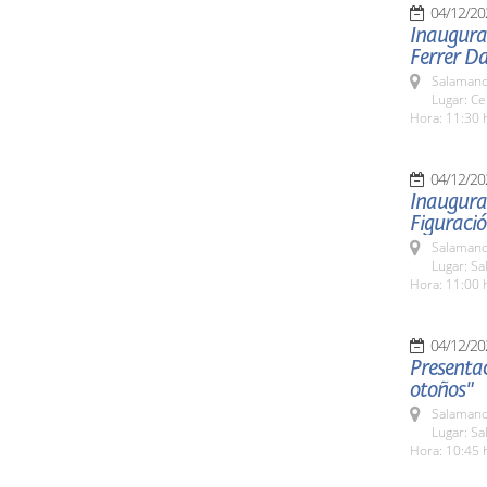
04/12/20
Inaugurac
Ferrer D
Salamanc
Lugar: Ce
Hora: 11:30 
04/12/20
Inaugura
Figuraci
Salamanc
Lugar: Sa
Hora: 11:00 
04/12/20
Presentac
otoños"
Salamanc
Lugar: Sa
Hora: 10:45 