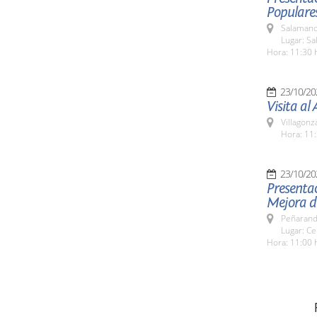
Populare
Salamanc
Lugar: Sa
Hora: 11:30 
23/10/20
Visita al
Villagon
Hora: 11:
23/10/20
Presentac
Mejora de
Peñarand
Lugar: Ce
Hora: 11:00 