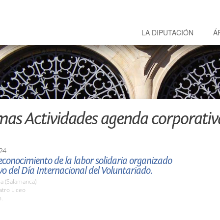
LA DIPUTACIÓN
Á
mas Actividades agenda corporativ
24
econocimiento de la labor solidaria organizado
o del Día Internacional del Voluntariado.
a (Salamanca)
atro Liceo
h.