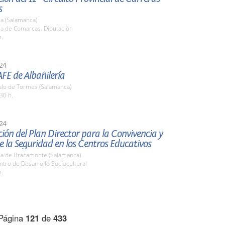
s
a (Salamanca)
la de Comarcas. Diputación
h.
24
 AFE de Albañilería
zalo de Tormes (Salamanca)
30 h.
24
ión del Plan Director para la Convivencia y
 la Seguridad en los Centros Educativos
a de Bracamonte (Salamanca)
ntro de Desarrollo Sociocultural
h.
Página
121
de
433