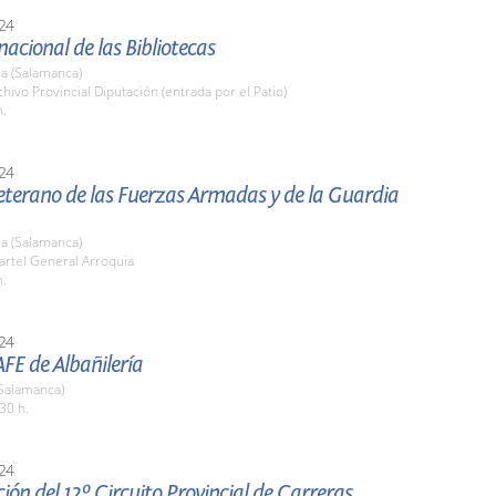
24
nacional de las Bibliotecas
a (Salamanca)
chivo Provincial Diputación (entrada por el Patio)
h.
24
eterano de las Fuerzas Armadas y de la Guardia
a (Salamanca)
artel General Arroquia
h.
24
 AFE de Albañilería
Salamanca)
30 h.
24
ión del 12º Circuito Provincial de Carreras