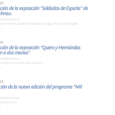
24
ión de la exposición "Soldados de España" de
almau.
a (Salamanca)
ntro Internacional del Español, antiguo Banco de España
h.
24
ción de la exposición "Quero y Hernández.
ón a dos manos".
a (Salamanca)
la de Exposiciones de La Salina
h.
24
ión de la nueva edición del programa "Mil
a (Salamanca)
la de prensa.
h.