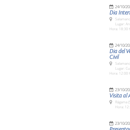
24/10/20
Dia Inter
Salamanc
Lugar: Ar
Hora: 18:30 
24/10/20
Dia del V
Civil
Salamanc
Lugar: Cu
Hora: 12:00 
23/10/20
Visita al
Rágama (
Hora: 12:
23/10/20
Presentac