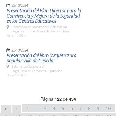
23/10/2024
Presentación del Plan Director para la
Convivencia y Mejora de la Seguridad
en los Centros Educativos
Peñaranda de Bracamonte (Salamanca)
Lugar: Centro de Desarrollo Sociocultural
Hora: 11:00 h.
23/10/2024
Presentación del libro "Arquitectura
popular Villa de Cepeda"
Salamanca (Salamanca)
Lugar: Sala de Comarcas. Diputación
Hora: 11:00 h.
Página
122
de
434
1
2
3
4
5
6
7
8
9
10
<<
<