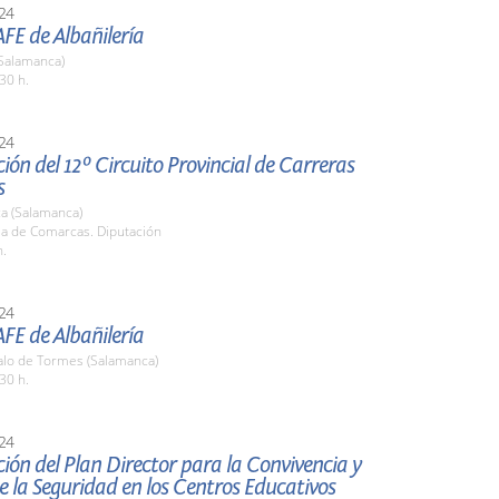
24
 AFE de Albañilería
Salamanca)
30 h.
24
ión del 12º Circuito Provincial de Carreras
s
a (Salamanca)
la de Comarcas. Diputación
h.
24
 AFE de Albañilería
zalo de Tormes (Salamanca)
30 h.
24
ión del Plan Director para la Convivencia y
 la Seguridad en los Centros Educativos