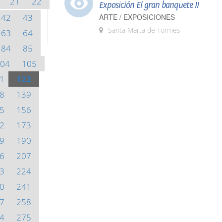
21
22
Exposición El gran banquete II
42
43
ARTE / EXPOSICIONES
Santa Marta de Tormes
63
64
84
85
04
105
1
122
8
139
5
156
2
173
9
190
6
207
3
224
0
241
7
258
4
275