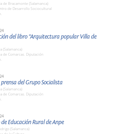
a de Bracamonte (Salamanca)
ntro de Desarrollo Sociocultural
h.
24
ión del libro "Arquitectura popular Villa de
a (Salamanca)
la de Comarcas. Diputación
h.
24
prensa del Grupo Socialista
a (Salamanca)
la de Comarcas. Diputación
h.
24
 de Educación Rural de Anpe
odrigo (Salamanca)
sa de la Cultura