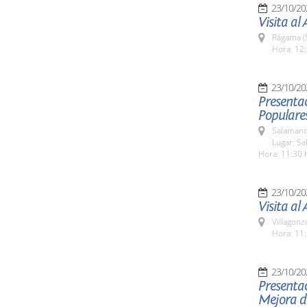
23/10/20
Visita al
Rágama (
Hora: 12:
23/10/20
Presentac
Populare
Salamanc
Lugar: Sa
Hora: 11:30 
23/10/20
Visita al
Villagon
Hora: 11:
23/10/20
Presentac
Mejora de