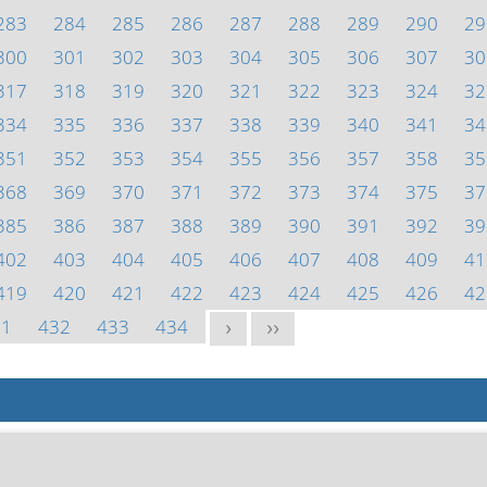
283
284
285
286
287
288
289
290
29
300
301
302
303
304
305
306
307
30
317
318
319
320
321
322
323
324
32
334
335
336
337
338
339
340
341
34
351
352
353
354
355
356
357
358
35
368
369
370
371
372
373
374
375
37
385
386
387
388
389
390
391
392
39
402
403
404
405
406
407
408
409
41
419
420
421
422
423
424
425
426
42
31
432
433
434
>
>>