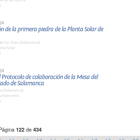
h.
24
n de la primera piedra de la Planta Solar de
 de los Aires (Salamanca)
anta Solar
h.
24
 Protocolo de colaboración de la Mesa del
iado de Salamanca
a (Salamanca)
yuntamiento
h.
Página
122
de
434