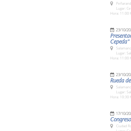
Peñarand
Lugar: Ce
Hora: 11:00 
23/10/20
Presentac
Cepeda"
Salamanc
Lugar: Sa
Hora: 11:00 
23/10/20
Rueda de 
Salamanc
Lugar: Sa
Hora: 10:30 
17/10/20
Congreso
Ciudad R
Lugar: Ca