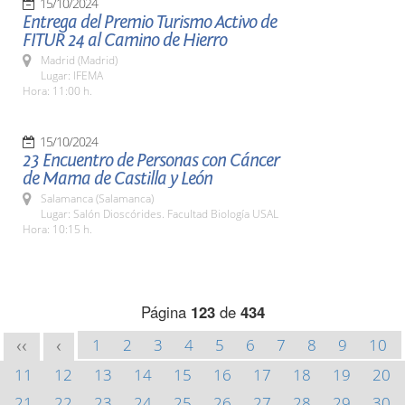
15/10/2024
Entrega del Premio Turismo Activo de
FITUR 24 al Camino de Hierro
Madrid (Madrid)
Lugar: IFEMA
Hora: 11:00 h.
15/10/2024
23 Encuentro de Personas con Cáncer
de Mama de Castilla y León
Salamanca (Salamanca)
Lugar: Salón Dioscórides. Facultad Biología USAL
Hora: 10:15 h.
Página
123
de
434
1
2
3
4
5
6
7
8
9
10
<<
<
11
12
13
14
15
16
17
18
19
20
21
22
23
24
25
26
27
28
29
30