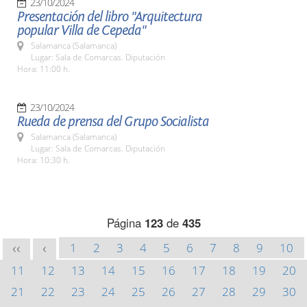
23/10/2024
Presentación del libro "Arquitectura
popular Villa de Cepeda"
Salamanca (Salamanca)
Lugar: Sala de Comarcas. Diputación
Hora: 11:00 h.
23/10/2024
Rueda de prensa del Grupo Socialista
Salamanca (Salamanca)
Lugar: Sala de Comarcas. Diputación
Hora: 10:30 h.
Página
123
de
435
1
2
3
4
5
6
7
8
9
10
<<
<
11
12
13
14
15
16
17
18
19
20
21
22
23
24
25
26
27
28
29
30