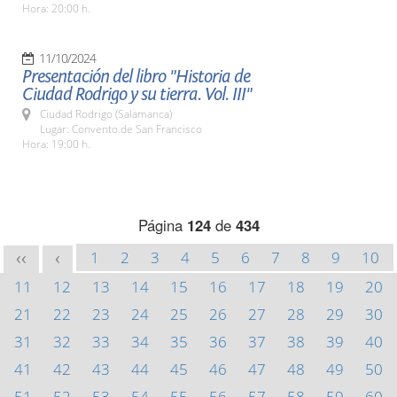
Hora: 20:00 h.
11/10/2024
Presentación del libro "Historia de
Ciudad Rodrigo y su tierra. Vol. III"
Ciudad Rodrigo (Salamanca)
Lugar: Convento de San Francisco
Hora: 19:00 h.
Página
124
de
434
1
2
3
4
5
6
7
8
9
10
<<
<
11
12
13
14
15
16
17
18
19
20
21
22
23
24
25
26
27
28
29
30
31
32
33
34
35
36
37
38
39
40
41
42
43
44
45
46
47
48
49
50
51
52
53
54
55
56
57
58
59
60