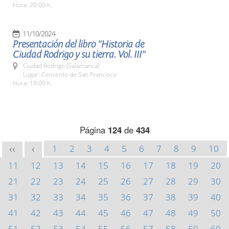
Hora: 20:00 h.
11/10/2024
Presentación del libro "Historia de
Ciudad Rodrigo y su tierra. Vol. III"
Ciudad Rodrigo (Salamanca)
Lugar: Convento de San Francisco
Hora: 19:00 h.
Página
124
de
434
1
2
3
4
5
6
7
8
9
10
<<
<
11
12
13
14
15
16
17
18
19
20
21
22
23
24
25
26
27
28
29
30
31
32
33
34
35
36
37
38
39
40
41
42
43
44
45
46
47
48
49
50
51
52
53
54
55
56
57
58
59
60