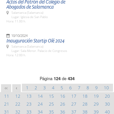
Actos del Patrón del Colegio de
Abogados de Salamanca
Salamanca (Salamanca)
Lugar: Iglesia de San Pablo
Hora: 11.00 h.
10/10/2024
Inauguración Startip Olé 2024
Salamanca (Salamanca)
Lugar: Sala Menor. Palacio de Congresos
Hora: 12:00 h.
Página
124
de
434
1
2
3
4
5
6
7
8
9
10
<<
<
11
12
13
14
15
16
17
18
19
20
21
22
23
24
25
26
27
28
29
30
31
32
33
34
35
36
37
38
39
40