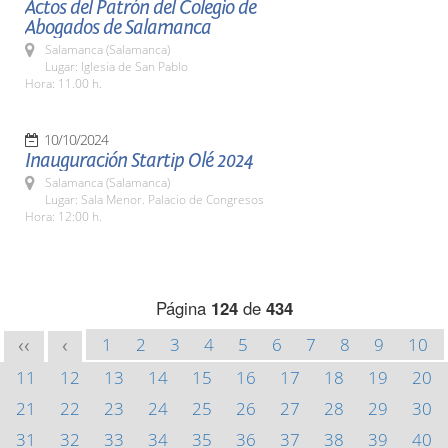
Actos del Patrón del Colegio de
Abogados de Salamanca
Salamanca (Salamanca)
Lugar: Iglesia de San Pablo
Hora: 11.00 h.
10/10/2024
Inauguración Startip Olé 2024
Salamanca (Salamanca)
Lugar: Sala Menor. Palacio de Congresos
Hora: 12:00 h.
Página
124
de
434
1
2
3
4
5
6
7
8
9
10
<<
<
11
12
13
14
15
16
17
18
19
20
21
22
23
24
25
26
27
28
29
30
31
32
33
34
35
36
37
38
39
40