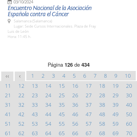
03/10/2024
Encuentro Nacional de la Asociación
Española contra el Cáncer
Salamanca (Salamanca)
Lugar: Sede Cursos Internacionales. Plaza de Fray
Luis de León
Hora: 11:45 h.
Página
126
de
434
1
2
3
4
5
6
7
8
9
10
<<
<
11
12
13
14
15
16
17
18
19
20
21
22
23
24
25
26
27
28
29
30
31
32
33
34
35
36
37
38
39
40
41
42
43
44
45
46
47
48
49
50
51
52
53
54
55
56
57
58
59
60
61
62
63
64
65
66
67
68
69
70