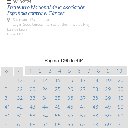
03/10/2024
Encuentro Nacional de la Asociación
Española contra el Cáncer
Salamanca (Salamanca)
Lugar: Sede Cursos Internacionales. Plaza de Fray
Luis de León
Hora: 11:45 h.
Página
126
de
434
1
2
3
4
5
6
7
8
9
10
<<
<
11
12
13
14
15
16
17
18
19
20
21
22
23
24
25
26
27
28
29
30
31
32
33
34
35
36
37
38
39
40
41
42
43
44
45
46
47
48
49
50
51
52
53
54
55
56
57
58
59
60
61
62
63
64
65
66
67
68
69
70