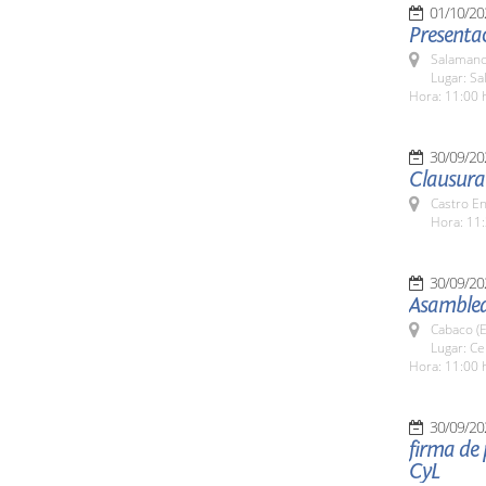
01/10/20
Presenta
Salamanc
Lugar: Sa
Hora: 11:00 
30/09/20
Clausura 
Castro E
Hora: 11:
30/09/20
Asamblea
Cabaco (E
Lugar: C
Hora: 11:00 
30/09/20
firma de 
CyL