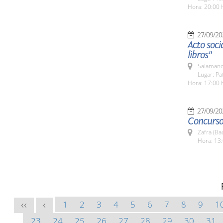
Hora: 20:00 
27/09/20
Acto soci
libros"
Salamanc
Lugar: Pa
Hora: 17:00 
27/09/20
Concurso
Zafra (Ba
Hora: 13:
1
2
3
4
5
6
7
8
9
1
<<
<
23
24
25
26
27
28
29
30
31