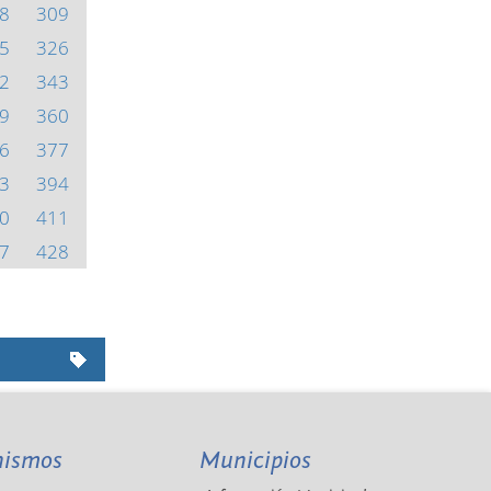
8
309
5
326
2
343
9
360
6
377
3
394
0
411
7
428
nismos
Municipios