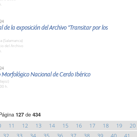
h.
24
al de la exposición del Archivo "Transitar por los
a (Salamanca)
tio del Archivo
h.
24
 Morfológico Nacional de Cerdo Ibérico
dajoz)
00 h.
Página
127
de
434
0
11
12
13
14
15
16
17
18
19
20
32
33
34
35
36
37
38
39
40
41