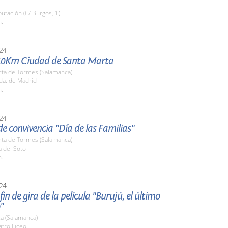
putación (C/ Burgos, 1)
h.
24
10Km Ciudad de Santa Marta
rta de Tormes (Salamanca)
da. de Madrid
h.
24
e convivencia "Día de las Familias"
rta de Tormes (Salamanca)
a del Soto
h.
24
fin de gira de la película "Burujú, el último
"
a (Salamanca)
atro Liceo