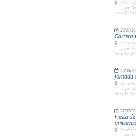
(Palencia)
Lugar: Di
Hora: 10:00 
29/09/20
Carrera 
Santa Ma
Lugar: Av
Hora: 10:00 
28/09/20
Jornada d
Santa Ma
Lugar: Isl
Hora: 11:00 
27/09/20
Fiesta de 
unicornio
Salamanc
Lugar: Te