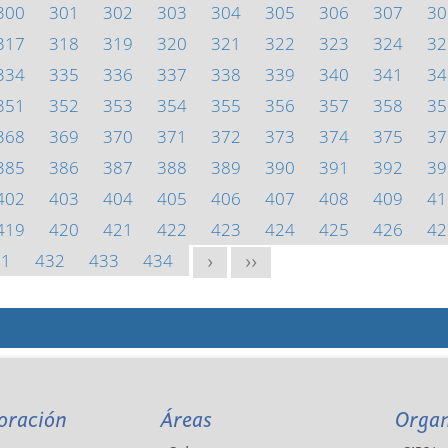
300
301
302
303
304
305
306
307
30
317
318
319
320
321
322
323
324
32
334
335
336
337
338
339
340
341
34
351
352
353
354
355
356
357
358
35
368
369
370
371
372
373
374
375
37
385
386
387
388
389
390
391
392
39
402
403
404
405
406
407
408
409
41
419
420
421
422
423
424
425
426
42
31
432
433
434
>
>>
oración
Áreas
Orga