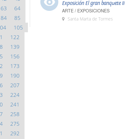
Exposición El gran banquete II
63
64
ARTE / EXPOSICIONES
84
85
Santa Marta de Tormes
04
105
1
122
8
139
5
156
2
173
9
190
6
207
3
224
0
241
7
258
4
275
1
292