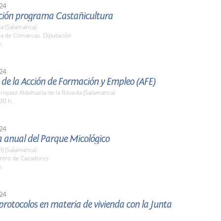
24
ción programa Castañicultura
a (Salamanca)
la de Comarcas. Diputación
h.
24
de la Acción de Formación y Empleo (AFE)
nriquez Aldehuela de la Bóveda (Salamanca)
30 h.
24
 anual del Parque Micológico
l) (Salamanca)
entro de Cazadores
h.
24
protocolos en materia de vivienda con la Junta