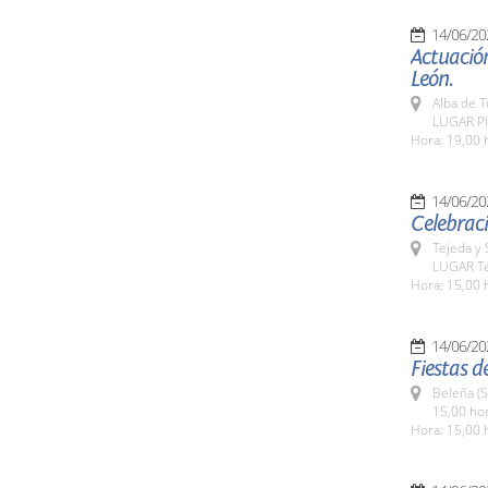
14/06/20
Actuación
León.
Alba de 
LUGAR Pl
Hora: 19,00 
14/06/20
Celebraci
Tejeda y
LUGAR Te
Hora: 15,00 
14/06/20
Fiestas d
Beleña (
15,00 ho
Hora: 15,00 