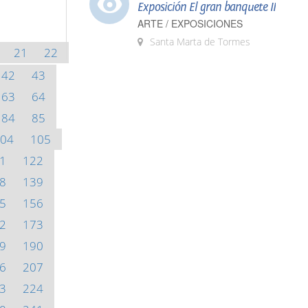
Exposición El gran banquete II
ARTE / EXPOSICIONES
Santa Marta de Tormes
21
22
42
43
63
64
84
85
04
105
1
122
8
139
5
156
2
173
9
190
6
207
3
224