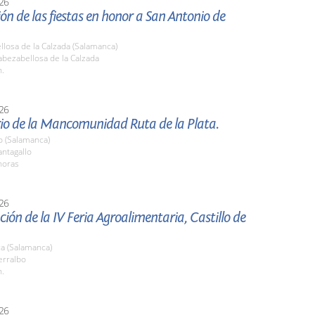
26
ón de las fiestas en honor a San Antonio de
losa de la Calzada (Salamanca)
bezabellosa de la Calzada
h.
26
rio de la Mancomunidad Ruta de la Plata.
o (Salamanca)
ntagallo
horas
26
ión de la IV Feria Agroalimentaria, Castillo de
a (Salamanca)
rralbo
h.
26