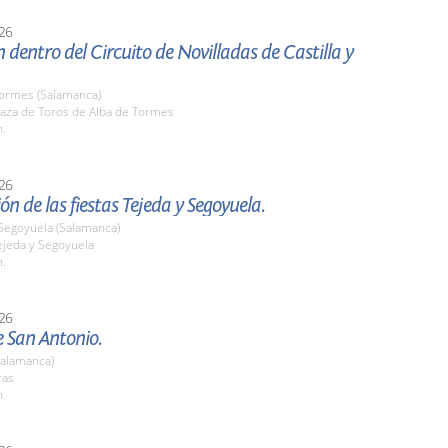
26
 dentro del Circuito de Novilladas de Castilla y
Tormes (Salamanca)
aza de Toros de Alba de Tormes
h.
26
ón de las fiestas Tejeda y Segoyuela.
 Segoyuela (Salamanca)
jeda y Segoyuela
h.
26
e San Antonio.
Salamanca)
ras
h.