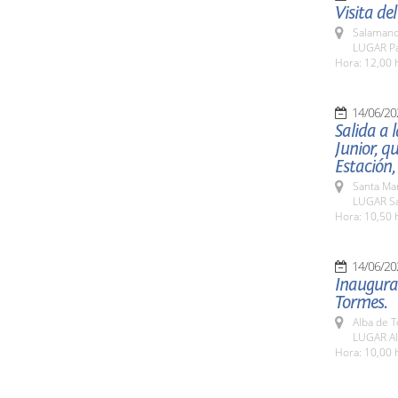
Visita de
Salamanc
LUGAR Pat
Hora: 12,00 
14/06/20
Salida a 
Junior, q
Estación,
Santa Ma
LUGAR Sa
Hora: 10,50 
14/06/20
Inaugurac
Tormes.
Alba de 
LUGAR Al
Hora: 10,00 