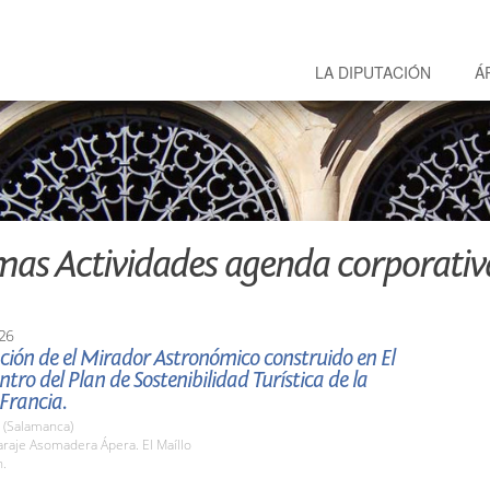
LA DIPUTACIÓN
Á
mas Actividades agenda corporativ
26
ión de el Mirador Astronómico construido en El
ntro del Plan de Sostenibilidad Turística de la
 Francia.
l) (Salamanca)
raje Asomadera Ápera. El Maíllo
h.