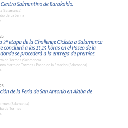
l Centro Salmantino de Barakaldo.
a (Salamanca)
io de La Salina
h
26
la 2ª etapa de la Challenge Ciclista a Salamanca
ue concluirá a las 13,15 horas en el Paseo de la
 donde se procederá a la entrega de premios.
rta de Tormes (Salamanca)
nta Marta de Tormes / Paseo de la Estación (Salamanca)
h.
26
ión de la Feria de San Antonio en Alaba de
Tormes (Salamanca)
ba de Tormes
h.