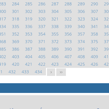
283
284
285
286
287
288
289
290
29
300
301
302
303
304
305
306
307
30
317
318
319
320
321
322
323
324
32
334
335
336
337
338
339
340
341
34
351
352
353
354
355
356
357
358
35
368
369
370
371
372
373
374
375
37
385
386
387
388
389
390
391
392
39
402
403
404
405
406
407
408
409
41
419
420
421
422
423
424
425
426
42
31
432
433
434
>
>>