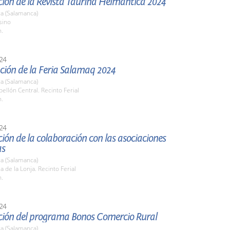
ión de la Revista Taurina Helmántica 2024
a (Salamanca)
sino
h.
24
ción de la Feria Salamaq 2024
a (Salamanca)
bellón Central. Recinto Ferial
h.
24
ión de la colaboración con las asociaciones
as
a (Salamanca)
la de la Lonja. Recinto Ferial
h.
24
ción del programa Bonos Comercio Rural
a (Salamanca)