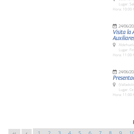
Lugar: Sa
Hora: 10:00 
24/06/20
Visita la
Auxiliare
Aldehuel
Lugar: Fi
Hora: 11:00 
24/06/20
Presentac
(Valladoli
Lugar: Ce
Hora: 11:00 
1
2
3
4
5
6
7
8
9
1
<<
<