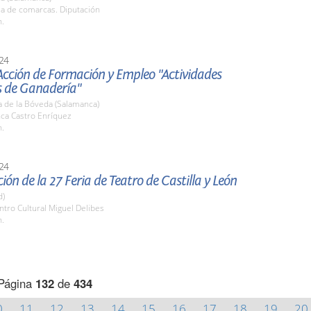
la de comarcas. Diputación
h.
24
 Acción de Formación y Empleo "Actividades
s de Ganadería"
a de la Bóveda (Salamanca)
nca Castro Enríquez
h.
24
ión de la 27 Feria de Teatro de Castilla y León
d)
ntro Cultural Miguel Delibes
h.
Página
132
de
434
0
11
12
13
14
15
16
17
18
19
20