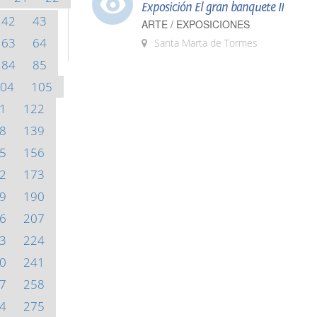
Exposición El gran banquete II
42
43
ARTE / EXPOSICIONES
63
64
Santa Marta de Tormes
84
85
04
105
1
122
8
139
5
156
2
173
9
190
6
207
3
224
0
241
7
258
4
275