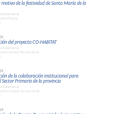
 motivo de la festividad de Santa María de la
a (Salamanca)
tedral Nueva
h.
24
ción del proyecto CO-HABITAT
a (Salamanca)
bellón Central. Recinto Ferial
h.
24
ión de la colaboración institucional para
l Sector Primario de la provincia
a (Salamanca)
bellón Central. Recinto Ferial
h.
24