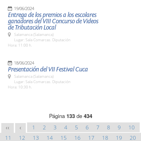
19/06/2024
Entrega de los premios a los escolares
ganadores del VIII Concurso de Videos
de Tributación Local
Salamanca (Salamanca)
Lugar: Sala Comarcas. Diputación
Hora: 11:00 h.
18/06/2024
Presentación del VII Festival Cuca
Salamanca (Salamanca)
Lugar: Sala Comarcas. Diputación
Hora: 10:30 h.
Página
133
de
434
1
2
3
4
5
6
7
8
9
10
<<
<
11
12
13
14
15
16
17
18
19
20