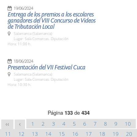
19/06/2024
Entrega de los premios a los escolares
ganadores del VIII Concurso de Videos
de Tributación Local
Salamanca (Salamanca)
Lugar: Sala Comarcas. Diputación
Hora: 11:00 h.
18/06/2024
Presentación del VII Festival Cuca
Salamanca (Salamanca)
Lugar: Sala Comarcas. Diputación
Hora: 10:30 h.
Página
133
de
434
1
2
3
4
5
6
7
8
9
10
<<
<
11
12
13
14
15
16
17
18
19
20