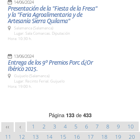
14/06/2024
Presentación de la "Fiesta de la Fresa"
y la "Feria Agroalimentaria y de
Artesanía Sierra Quilama"
Salamanca (Salamanca)
Lugar: Sala Comarcas. Diputación
Hora: 10:30 h.
13/06/2024
Entrega de los 9º Premios Porc d¿Or
Ibérico 2025.
Guijuelo (Salamanca)
Lugar: Recinto Ferial. Guijuelo
Hora: 19:00 h.
Página
133
de
433
1
2
3
4
5
6
7
8
9
10
<<
<
11
12
13
14
15
16
17
18
19
20