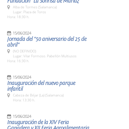
Fundación "La Sonrisa de María¿"
Alba de Tormes (Salamanca)
Lugar: Plaza de Toros
Hora: 18:30 h.
15/06/2024
Jornada del "50 aniversario del 25 de
abril"
(NO DEFINIDO)
Lugar: Vilar Formoso. Pabellón Multiusos
Hora: 16:30 h.
15/06/2024
Inauguración del nuevo parque
infantil
Cabeza de Béjar (La) (Salamanca)
Hora: 13:30 h.
15/06/2024
Inauguración de la XIV Feria
Ganadera y XII Feria Agroalimentaria