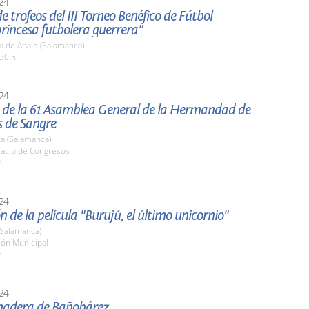
24
e trofeos del III Torneo Benéfico de Fútbol
rincesa futbolera guerrera"
a de Abajo (Salamanca)
30 h.
24
 de la 61 Asamblea General de la Hermandad de
 de Sangre
a (Salamanca)
lacio de Congresos
h.
24
n de la película "Burujú, el último unicornio"
(Salamanca)
lón Municipal
h.
24
nadera de Bañobárez