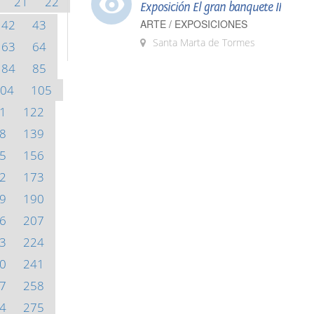
21
22
Exposición El gran banquete II
42
43
ARTE / EXPOSICIONES
Santa Marta de Tormes
63
64
84
85
04
105
1
122
8
139
5
156
2
173
9
190
6
207
3
224
0
241
7
258
4
275