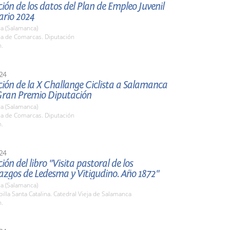
ión de los datos del Plan de Empleo Juvenil
ario 2024
a (Salamanca)
la de Comarcas. Diputación
h.
24
ión de la X Challange Ciclista a Salamanca
Gran Premio Diputación
a (Salamanca)
la de Comarcas. Diputación
h.
24
ión del libro "Visita pastoral de los
azgos de Ledesma y Vitigudino. Año 1872"
a (Salamanca)
pilla Santa Catalina. Catedral Vieja de Salamanca
h.