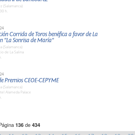
z (Salamanca)
30 h.
24
ión Corrida de Toros benéfica a favor de La
n "La Sonrisa de María"
a (Salamanca)
tio de La Salina
h.
24
de Premios CEOE-CEPYME
a (Salamanca)
otel Alameda Palace
h.
Página
136
de
434