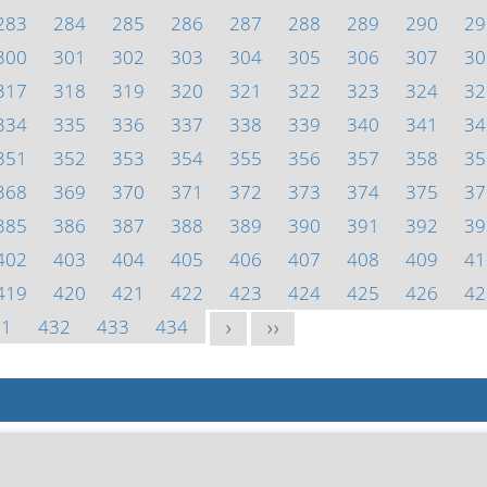
283
284
285
286
287
288
289
290
29
300
301
302
303
304
305
306
307
30
317
318
319
320
321
322
323
324
32
334
335
336
337
338
339
340
341
34
351
352
353
354
355
356
357
358
35
368
369
370
371
372
373
374
375
37
385
386
387
388
389
390
391
392
39
402
403
404
405
406
407
408
409
41
419
420
421
422
423
424
425
426
42
31
432
433
434
>
>>