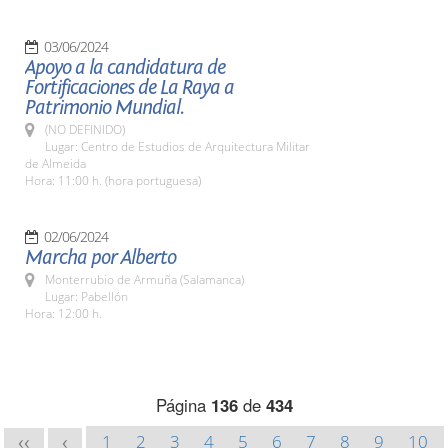
03/06/2024
Apoyo a la candidatura de
Fortificaciones de La Raya a
Patrimonio Mundial.
(NO DEFINIDO)
Lugar: Centro de Estudios de Arquitectura Militar
de Almeida
Hora: 11:00 h. (hora portuguesa)
02/06/2024
Marcha por Alberto
Monterrubio de Armuña (Salamanca)
Lugar: Pabellón
Hora: 12:00 h.
Página
136
de
434
1
2
3
4
5
6
7
8
9
10
<<
<