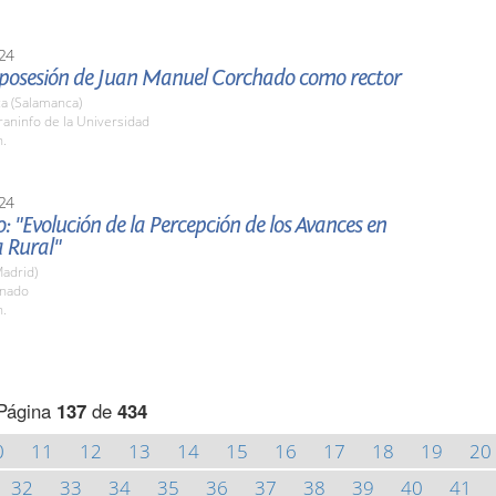
24
posesión de Juan Manuel Corchado como rector
a (Salamanca)
raninfo de la Universidad
h.
24
o: "Evolución de la Percepción de los Avances en
 Rural"
adrid)
enado
h.
Página
137
de
434
0
11
12
13
14
15
16
17
18
19
20
32
33
34
35
36
37
38
39
40
41