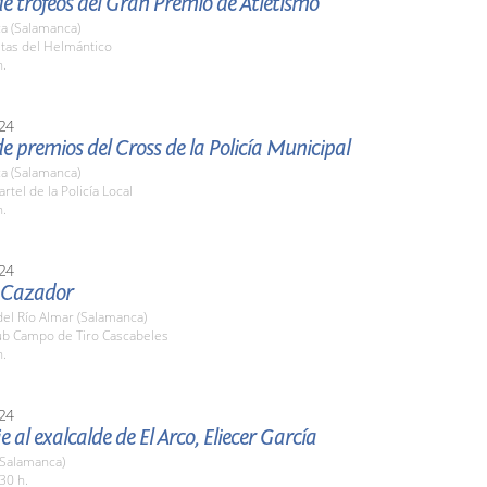
e trofeos del Gran Premio de Atletismo
a (Salamanca)
stas del Helmántico
h.
24
e premios del Cross de la Policía Municipal
a (Salamanca)
rtel de la Policía Local
h.
24
l Cazador
el Río Almar (Salamanca)
lub Campo de Tiro Cascabeles
h.
24
al exalcalde de El Arco, Eliecer García
 (Salamanca)
30 h.