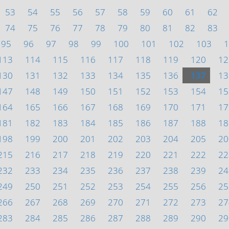
53
54
55
56
57
58
59
60
61
62
74
75
76
77
78
79
80
81
82
83
95
96
97
98
99
100
101
102
103
1
113
114
115
116
117
118
119
120
12
130
131
132
133
134
135
136
137
13
147
148
149
150
151
152
153
154
15
164
165
166
167
168
169
170
171
17
181
182
183
184
185
186
187
188
18
198
199
200
201
202
203
204
205
20
215
216
217
218
219
220
221
222
22
232
233
234
235
236
237
238
239
24
249
250
251
252
253
254
255
256
25
266
267
268
269
270
271
272
273
27
283
284
285
286
287
288
289
290
29