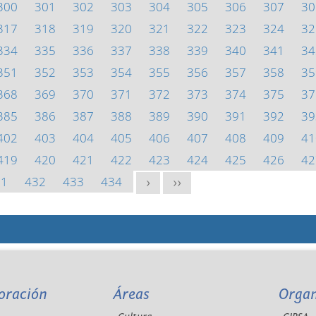
300
301
302
303
304
305
306
307
30
317
318
319
320
321
322
323
324
32
334
335
336
337
338
339
340
341
34
351
352
353
354
355
356
357
358
35
368
369
370
371
372
373
374
375
37
385
386
387
388
389
390
391
392
39
402
403
404
405
406
407
408
409
41
419
420
421
422
423
424
425
426
42
31
432
433
434
>
>>
oración
Áreas
Orga