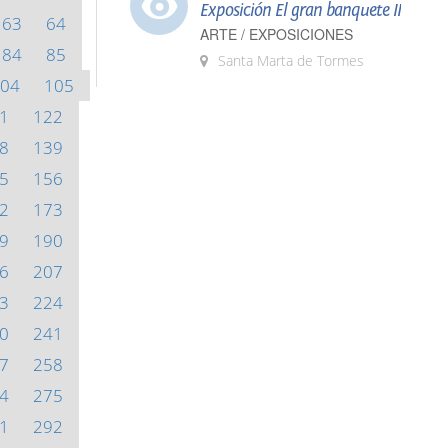
Exposición El gran banquete II
63
64
ARTE / EXPOSICIONES
84
85
Santa Marta de Tormes
04
105
1
122
8
139
5
156
2
173
9
190
6
207
3
224
0
241
7
258
4
275
1
292