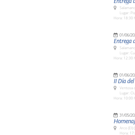
Entrega d
Salamanc
Lugar: Pi
Hora: 18:30 
01/06/20
Entrega d
Salamanc
Lugar: Cua
Hora: 12:30 
01/06/20
II Día de
Ventosa d
Lugar: C
Hora: 10:00 
31/05/20
Homenaje 
Arco (El)
Hora: 17: