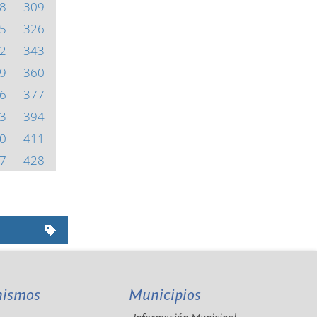
8
309
5
326
2
343
9
360
6
377
3
394
0
411
7
428
nismos
Municipios