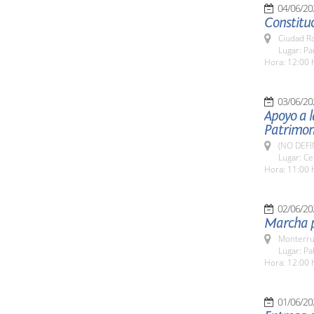
04/06/20
Constitu
Ciudad R
Lugar: P
Hora: 12:00 
03/06/20
Apoyo a l
Patrimon
(NO DEFI
Lugar: Ce
Hora: 11:00 
02/06/20
Marcha p
Monterru
Lugar: Pa
Hora: 12:00 
01/06/20