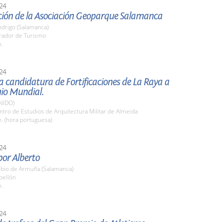
24
ción de la Asociación Geoparque Salamanca
odrigo (Salamanca)
arador de Turismo
h.
24
a candidatura de Fortificaciones de La Raya a
io Mundial.
NIDO)
ntro de Estudios de Arquitectura Militar de Almeida
h. (hora portuguesa)
24
or Alberto
bio de Armuña (Salamanca)
bellón
h.
24