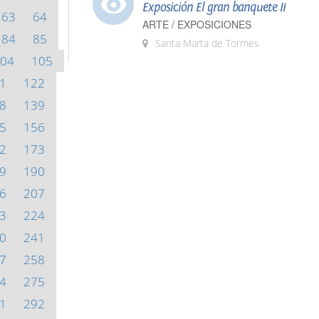
Exposición El gran banquete II
63
64
ARTE / EXPOSICIONES
84
85
Santa Marta de Tormes
04
105
1
122
8
139
5
156
2
173
9
190
6
207
3
224
0
241
7
258
4
275
1
292