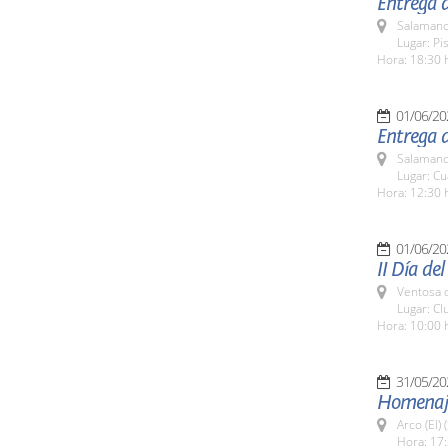
Entrega d
Salamanc
Lugar: Pi
Hora: 18:30 
01/06/20
Entrega d
Salamanc
Lugar: Cua
Hora: 12:30 
01/06/20
II Día de
Ventosa d
Lugar: C
Hora: 10:00 
31/05/20
Homenaje 
Arco (El)
Hora: 17: