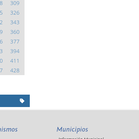
8
309
5
326
2
343
9
360
6
377
3
394
0
411
7
428
nismos
Municipios