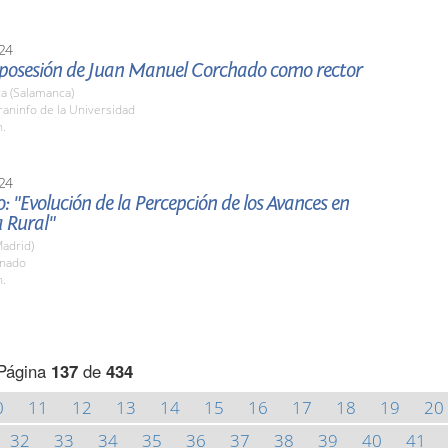
24
posesión de Juan Manuel Corchado como rector
a (Salamanca)
raninfo de la Universidad
h.
24
o: "Evolución de la Percepción de los Avances en
 Rural"
adrid)
enado
h.
Página
137
de
434
0
11
12
13
14
15
16
17
18
19
20
32
33
34
35
36
37
38
39
40
41