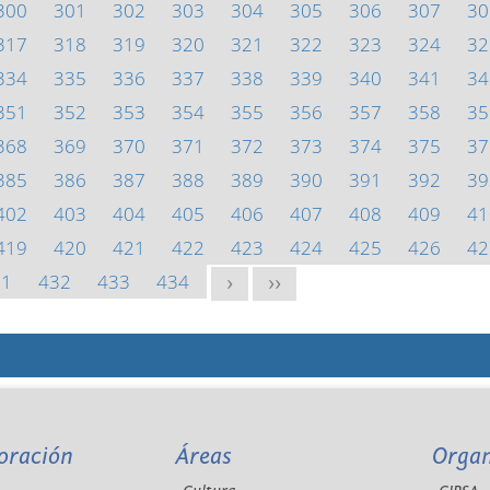
300
301
302
303
304
305
306
307
30
317
318
319
320
321
322
323
324
32
334
335
336
337
338
339
340
341
34
351
352
353
354
355
356
357
358
35
368
369
370
371
372
373
374
375
37
385
386
387
388
389
390
391
392
39
402
403
404
405
406
407
408
409
41
419
420
421
422
423
424
425
426
42
31
432
433
434
>
>>
oración
Áreas
Orga