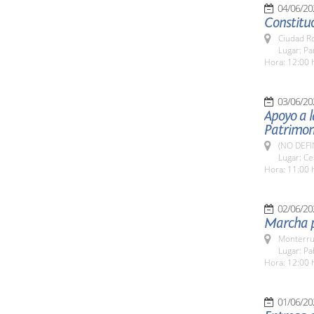
04/06/20
Constitu
Ciudad R
Lugar: P
Hora: 12:00 
03/06/20
Apoyo a l
Patrimon
(NO DEFI
Lugar: Ce
Hora: 11:00 
02/06/20
Marcha p
Monterru
Lugar: Pa
Hora: 12:00 
01/06/20