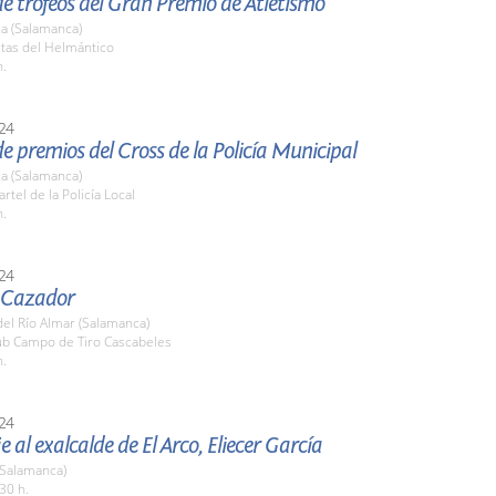
e trofeos del Gran Premio de Atletismo
a (Salamanca)
stas del Helmántico
h.
24
e premios del Cross de la Policía Municipal
a (Salamanca)
rtel de la Policía Local
h.
24
l Cazador
el Río Almar (Salamanca)
lub Campo de Tiro Cascabeles
h.
24
al exalcalde de El Arco, Eliecer García
 (Salamanca)
30 h.