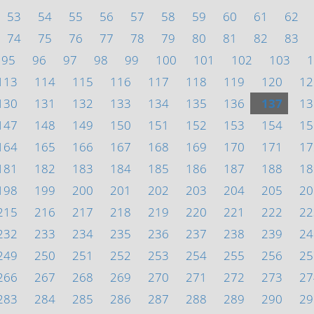
53
54
55
56
57
58
59
60
61
62
74
75
76
77
78
79
80
81
82
83
95
96
97
98
99
100
101
102
103
1
113
114
115
116
117
118
119
120
12
130
131
132
133
134
135
136
137
13
147
148
149
150
151
152
153
154
15
164
165
166
167
168
169
170
171
17
181
182
183
184
185
186
187
188
18
198
199
200
201
202
203
204
205
20
215
216
217
218
219
220
221
222
22
232
233
234
235
236
237
238
239
24
249
250
251
252
253
254
255
256
25
266
267
268
269
270
271
272
273
27
283
284
285
286
287
288
289
290
29