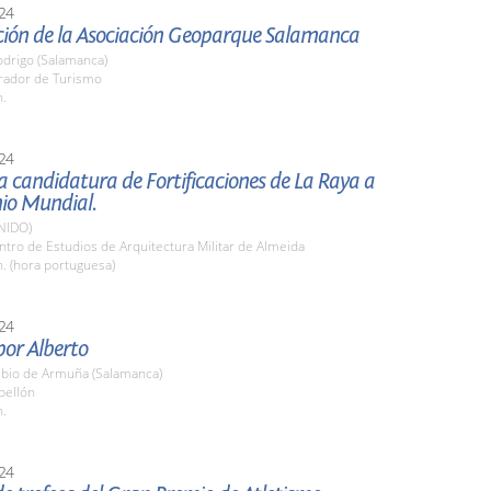
24
ción de la Asociación Geoparque Salamanca
odrigo (Salamanca)
arador de Turismo
h.
24
a candidatura de Fortificaciones de La Raya a
io Mundial.
NIDO)
ntro de Estudios de Arquitectura Militar de Almeida
h. (hora portuguesa)
24
or Alberto
bio de Armuña (Salamanca)
bellón
h.
24