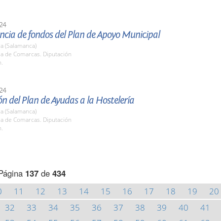
24
ncia de fondos del Plan de Apoyo Municipal
a (Salamanca)
la de Comarcas. Diputación
h.
24
n del Plan de Ayudas a la Hostelería
a (Salamanca)
la de Comarcas. Diputación
h.
Página
137
de
434
0
11
12
13
14
15
16
17
18
19
20
32
33
34
35
36
37
38
39
40
41