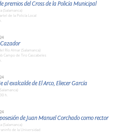
e premios del Cross de la Policía Municipal
a (Salamanca)
rtel de la Policía Local
h.
24
l Cazador
el Río Almar (Salamanca)
lub Campo de Tiro Cascabeles
h.
24
al exalcalde de El Arco, Eliecer García
 (Salamanca)
30 h.
24
posesión de Juan Manuel Corchado como rector
a (Salamanca)
raninfo de la Universidad