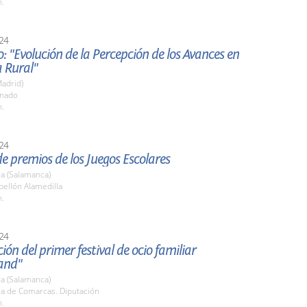
h.
24
o: "Evolución de la Percepción de los Avances en
 Rural"
adrid)
enado
h.
24
e premios de los Juegos Escolares
a (Salamanca)
bellón Alamedilla
h.
24
ión del primer festival de ocio familiar
and"
a (Salamanca)
la de Comarcas. Diputación
h.