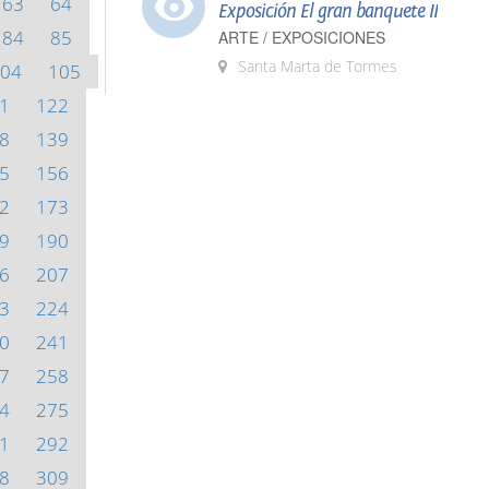
63
64
Exposición El gran banquete II
84
85
ARTE / EXPOSICIONES
Santa Marta de Tormes
04
105
1
122
8
139
5
156
2
173
9
190
6
207
3
224
0
241
7
258
4
275
1
292
8
309