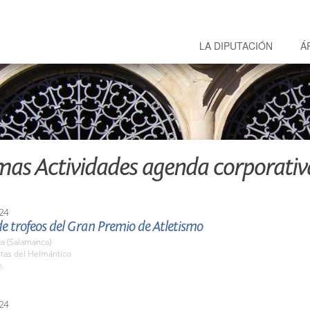
LA DIPUTACIÓN
Á
mas Actividades agenda corporativ
24
e trofeos del Gran Premio de Atletismo
a (Salamanca)
stas del Helmántico
h.
24