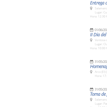
Entrega d
Salamanc
Lugar: Cua
Hora: 12:30 
01/06/20
II Día de
Ventosa d
Lugar: C
Hora: 10:00 
31/05/20
Homenaje 
Arco (El)
Hora: 17:
31/05/20
Toma de 
Salamanc
Lugar: Pa