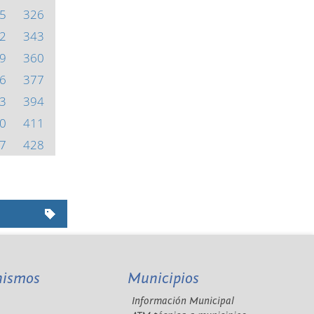
5
326
2
343
9
360
6
377
3
394
0
411
7
428
nismos
Municipios
Información Municipal