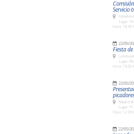
Comisión 
Servicio 0
Valladolid
Lugar: Se
Hora: 10:30 
22/05/20
Fiesta de
Lumbrale
Lugar: Re
Hora: 19:00 
22/05/20
Presentac
picadores
Madrid (M
Lugar: Pl
Hora: 12:30 
22/05/20