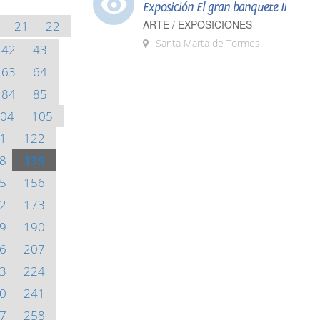
Exposición El gran banquete II
ARTE / EXPOSICIONES
21
22
Santa Marta de Tormes
42
43
63
64
84
85
04
105
1
122
8
139
5
156
2
173
9
190
6
207
3
224
0
241
7
258