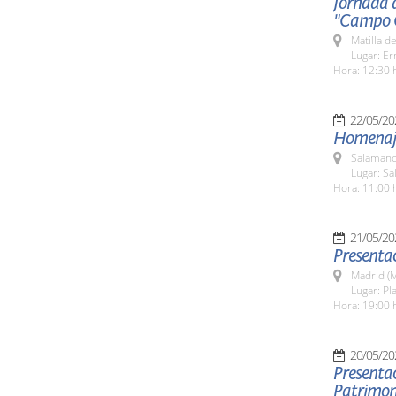
Jornada 
"Campo 
Matilla d
Lugar: Er
Hora: 12:30 
22/05/20
Homenaje
Salamanc
Lugar: Sa
Hora: 11:00 
21/05/20
Presentac
Madrid (M
Lugar: Pl
Hora: 19:00 
20/05/20
Presentac
Patrimon