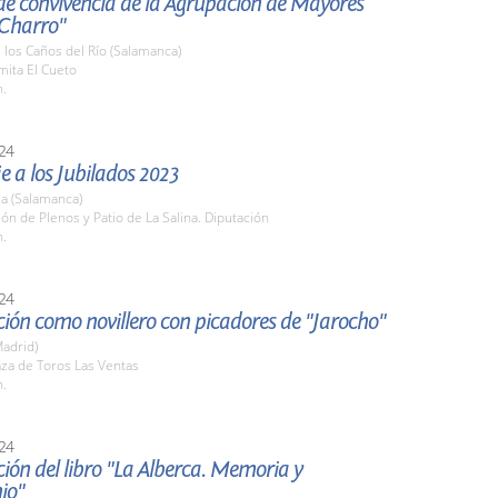
de convivencia de la Agrupación de Mayores
Charro"
e los Caños del Río (Salamanca)
mita El Cueto
h.
24
 a los Jubilados 2023
a (Salamanca)
lón de Plenos y Patio de La Salina. Diputación
h.
24
ión como novillero con picadores de "Jarocho"
adrid)
aza de Toros Las Ventas
h.
24
ión del libro "La Alberca. Memoria y
io"