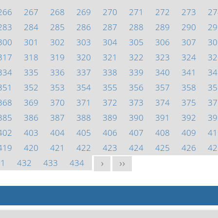
266
267
268
269
270
271
272
273
27
283
284
285
286
287
288
289
290
29
300
301
302
303
304
305
306
307
30
317
318
319
320
321
322
323
324
32
334
335
336
337
338
339
340
341
34
351
352
353
354
355
356
357
358
35
368
369
370
371
372
373
374
375
37
385
386
387
388
389
390
391
392
39
402
403
404
405
406
407
408
409
41
419
420
421
422
423
424
425
426
42
31
432
433
434
>
>>