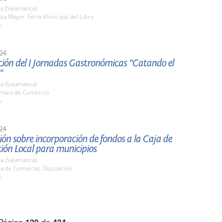
a (Salamanca)
aza Mayor. Feria Municipal del Libro
h.
24
ción del I Jornadas Gastronómicas "Catando el
"
a (Salamanca)
ámara de Comercio
h.
24
ón sobre incorporación de fondos a la Caja de
ión Local para municipios
a (Salamanca)
la de Comarcas. Diputación
h.