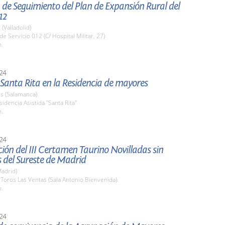
de Seguimiento del Plan de Expansión Rural del
12
 (Valladolid)
de Servicio 012 (C/ Hospital Militar, 27)
h.
24
 Santa Rita en la Residencia de mayores
s (Salamanca)
sidencia Asistida "Santa Rita"
h.
24
ión del III Certamen Taurino Novilladas sin
 del Sureste de Madrid
adrid)
. Toros Las Ventas (Sala Antonio Bienvenida).
h.
24