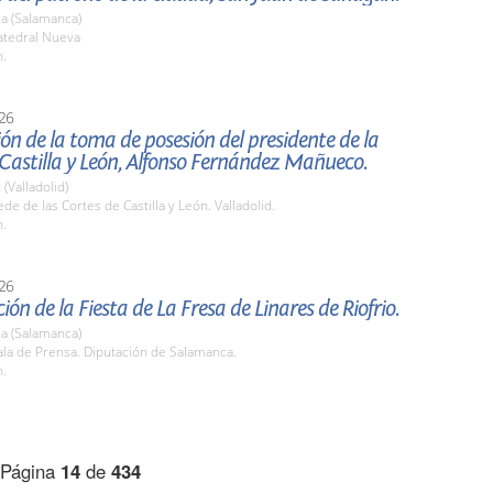
a (Salamanca)
tedral Nueva
h.
26
ón de la toma de posesión del presidente de la
Castilla y León, Alfonso Fernández Mañueco.
 (Valladolid)
e de las Cortes de Castilla y León. Valladolid.
h.
26
ión de la Fiesta de La Fresa de Linares de Riofrio.
a (Salamanca)
la de Prensa. Diputación de Salamanca.
h.
Página
14
de
434