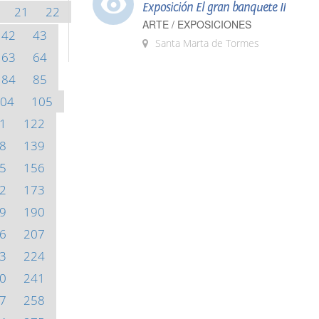
Exposición El gran banquete II
21
22
ARTE / EXPOSICIONES
42
43
Santa Marta de Tormes
63
64
84
85
04
105
1
122
8
139
5
156
2
173
9
190
6
207
3
224
0
241
7
258