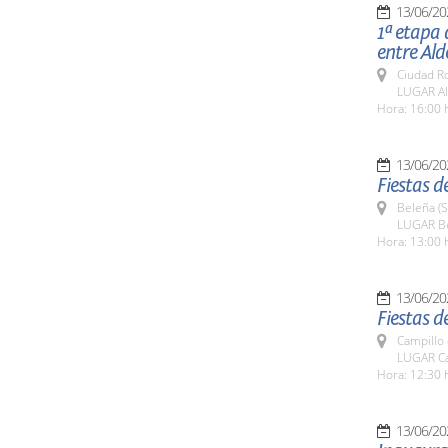
13/06/20
1ª etapa 
entre Ald
Ciudad R
LUGAR Ald
Hora: 16:00 
13/06/20
Fiestas d
Beleña (
LUGAR B
Hora: 13:00 
13/06/20
Fiestas d
Campillo
LUGAR Ca
Hora: 12:30 
13/06/20