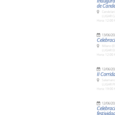
Inaugurac
de Candel
Candelar
LUGAR Ca
Hora: 12:00 
13/06/20
Celebraci
Milano (E
LUGAR El
Hora: 12:00 
12/06/20
II Corrid
Salamanc
LUGAR Pl
Hora: 19:00 
12/06/20
Celebraci
festivida