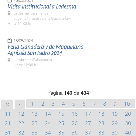
16/05/2024
Visita institucional a Ledesma
Ledesma (Salamanca)
Lugar: C/ Trasera de la Guardia Civil
Hora: 11:30 h.
15/05/2024
Feria Ganadera y de Maquinaria
Agrícola San Isidro 2024
Lumbrales (Salamanca)
Hora: 12:00 h.
Página
140
de
434
1
2
3
4
5
6
7
8
9
10
<<
<
11
12
13
14
15
16
17
18
19
20
21
22
23
24
25
26
27
28
29
30
31
32
33
34
35
36
37
38
39
40