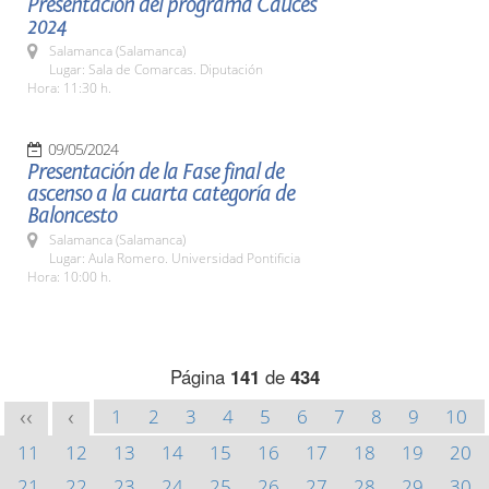
Presentación del programa Cauces
2024
Salamanca (Salamanca)
Lugar: Sala de Comarcas. Diputación
Hora: 11:30 h.
09/05/2024
Presentación de la Fase final de
ascenso a la cuarta categoría de
Baloncesto
Salamanca (Salamanca)
Lugar: Aula Romero. Universidad Pontificia
Hora: 10:00 h.
Página
141
de
434
1
2
3
4
5
6
7
8
9
10
<<
<
11
12
13
14
15
16
17
18
19
20
21
22
23
24
25
26
27
28
29
30