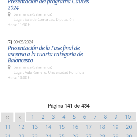
Presentación del programa Cauces
2024
Salamanca (Salamanca)
Lugar: Sala de Comarcas. Diputación
Hora: 11:30 h.
09/05/2024
Presentación de la Fase final de
ascenso a la cuarta categoría de
Baloncesto
Salamanca (Salamanca)
Lugar: Aula Romero. Universidad Pontificia
Hora: 10:00 h.
Página
141
de
434
1
2
3
4
5
6
7
8
9
10
<<
<
11
12
13
14
15
16
17
18
19
20
21
22
23
24
25
26
27
28
29
30