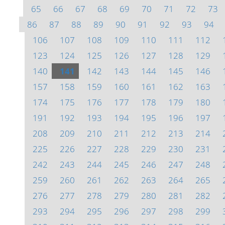
65
66
67
68
69
70
71
72
73
86
87
88
89
90
91
92
93
94
106
107
108
109
110
111
112
123
124
125
126
127
128
129
140
141
142
143
144
145
146
157
158
159
160
161
162
163
174
175
176
177
178
179
180
191
192
193
194
195
196
197
208
209
210
211
212
213
214
225
226
227
228
229
230
231
242
243
244
245
246
247
248
259
260
261
262
263
264
265
276
277
278
279
280
281
282
293
294
295
296
297
298
299