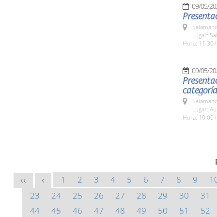
09/05/20
Presenta
Salamanc
Lugar: Sa
Hora: 11:30 
09/05/20
Presentac
categoría
Salamanc
Lugar: Au
Hora: 10:00 
1
2
3
4
5
6
7
8
9
1
<<
<
23
24
25
26
27
28
29
30
31
44
45
46
47
48
49
50
51
52