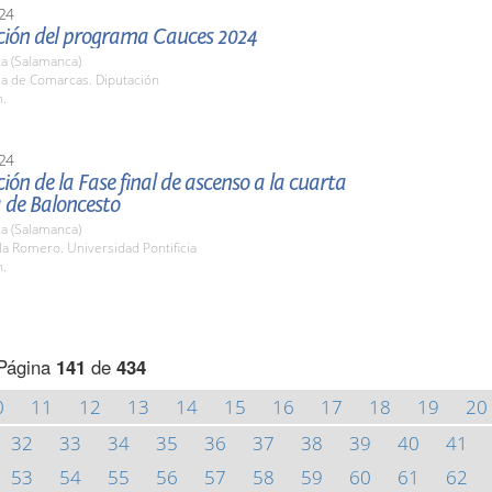
24
ción del programa Cauces 2024
a (Salamanca)
la de Comarcas. Diputación
h.
24
ión de la Fase final de ascenso a la cuarta
 de Baloncesto
a (Salamanca)
la Romero. Universidad Pontificia
h.
Página
141
de
434
0
11
12
13
14
15
16
17
18
19
20
32
33
34
35
36
37
38
39
40
41
53
54
55
56
57
58
59
60
61
62