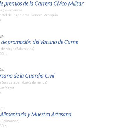
e premios de la Carrera Cívico-Militar
a (Salamanca)
artel de Ingenieros General Arroquia
h.
24
a de promoción del Vacuno de Carne
 de Abajo (Salamanca)
00 h.
24
rsario de la Guardia Civil
 San Esteban (La) (Salamanca)
aza Mayor
h.
24
a Alimentaria y Muestra Artesana
(Salamanca)
30 h.