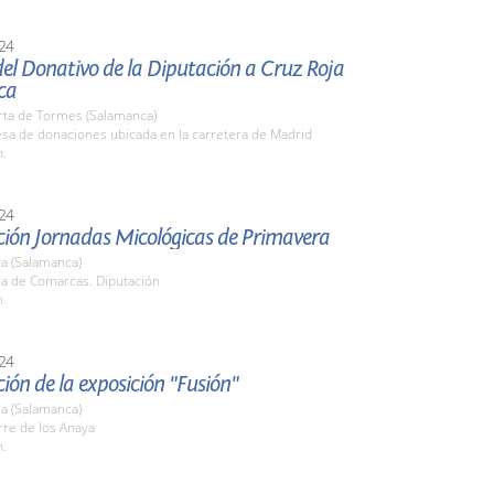
24
el Donativo de la Diputación a Cruz Roja
ca
rta de Tormes (Salamanca)
sa de donaciones ubicada en la carretera de Madrid
h.
24
ción Jornadas Micológicas de Primavera
a (Salamanca)
la de Comarcas. Diputación
h.
24
ión de la exposición "Fusión"
a (Salamanca)
rre de los Anaya
h.