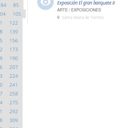
Exposición El gran banquete II
84
85
ARTE / EXPOSICIONES
04
105
Santa Marta de Tormes
1
122
8
139
5
156
2
173
9
190
6
207
3
224
0
241
7
258
4
275
1
292
8
309