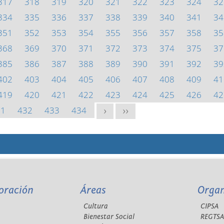
317
318
319
320
321
322
323
324
32
334
335
336
337
338
339
340
341
34
351
352
353
354
355
356
357
358
35
368
369
370
371
372
373
374
375
37
385
386
387
388
389
390
391
392
39
402
403
404
405
406
407
408
409
41
419
420
421
422
423
424
425
426
42
31
432
433
434
>
>>
oración
Áreas
Orga
Cultura
CIPSA
Bienestar Social
REGTS