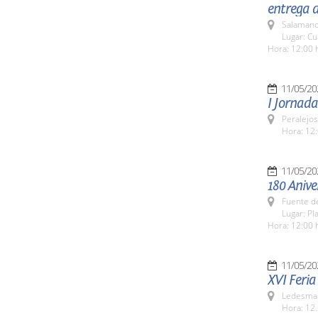
entrega d
Salamanc
Lugar: Cu
Hora: 12:00 
11/05/20
I Jornad
Peralejos
Hora: 12:
11/05/20
180 Anive
Fuente de
Lugar: Pl
Hora: 12:00 
11/05/20
XVI Feri
Ledesma 
Hora: 12.