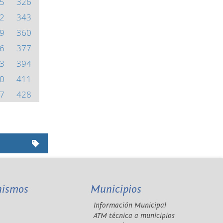
5
326
2
343
9
360
6
377
3
394
0
411
7
428
nismos
Municipios
Información Municipal
A
ATM técnica a municipios