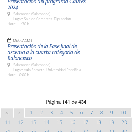
Presentación del programa Cauces
2024
Salamanca (Salamanca)
Lugar: Sala de Comarcas. Diputación
Hora: 11:30 h.
09/05/2024
Presentación de la Fase final de
ascenso a la cuarta categoría de
Baloncesto
Salamanca (Salamanca)
Lugar: Aula Romero. Universidad Pontificia
Hora: 10:00 h.
Página
141
de
434
1
2
3
4
5
6
7
8
9
10
<<
<
11
12
13
14
15
16
17
18
19
20
21
22
23
24
25
26
27
28
29
30