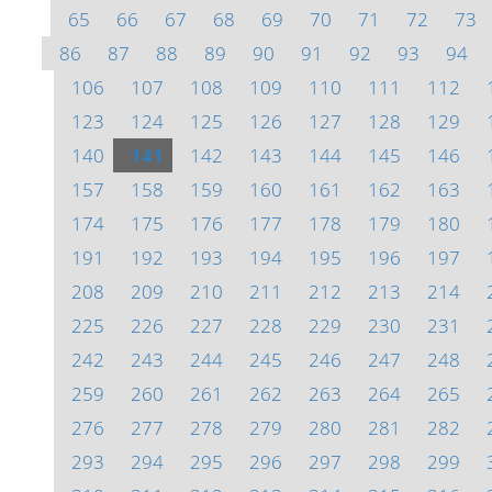
65
66
67
68
69
70
71
72
73
86
87
88
89
90
91
92
93
94
106
107
108
109
110
111
112
123
124
125
126
127
128
129
140
141
142
143
144
145
146
157
158
159
160
161
162
163
174
175
176
177
178
179
180
191
192
193
194
195
196
197
208
209
210
211
212
213
214
225
226
227
228
229
230
231
242
243
244
245
246
247
248
259
260
261
262
263
264
265
276
277
278
279
280
281
282
293
294
295
296
297
298
299