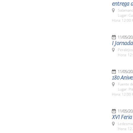
entrega d
Salamanc
Lugar: Cu
Hora: 12:00 
11/05/20
I Jornad
Peralejos
Hora: 12:
11/05/20
180 Anive
Fuente de
Lugar: Pl
Hora: 12:00 
11/05/20
XVI Feri
Ledesma 
Hora: 12.