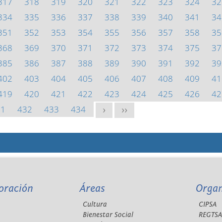
317
318
319
320
321
322
323
324
32
334
335
336
337
338
339
340
341
34
351
352
353
354
355
356
357
358
35
368
369
370
371
372
373
374
375
37
385
386
387
388
389
390
391
392
39
402
403
404
405
406
407
408
409
41
419
420
421
422
423
424
425
426
42
31
432
433
434
>
>>
oración
Áreas
Orga
Cultura
CIPSA
Bienestar Social
REGTS