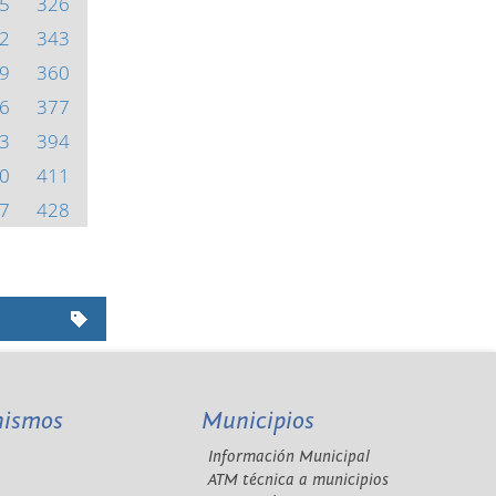
5
326
2
343
9
360
6
377
3
394
0
411
7
428
nismos
Municipios
Información Municipal
A
ATM técnica a municipios