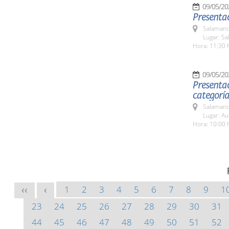
09/05/20
Presenta
Salamanc
Lugar: Sa
Hora: 11:30 
09/05/20
Presentac
categoría
Salamanc
Lugar: Au
Hora: 10:00 
1
2
3
4
5
6
7
8
9
1
<<
<
23
24
25
26
27
28
29
30
31
44
45
46
47
48
49
50
51
52