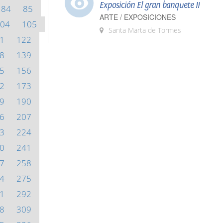
Exposición El gran banquete II
84
85
ARTE / EXPOSICIONES
04
105
Santa Marta de Tormes
1
122
8
139
5
156
2
173
9
190
6
207
3
224
0
241
7
258
4
275
1
292
8
309