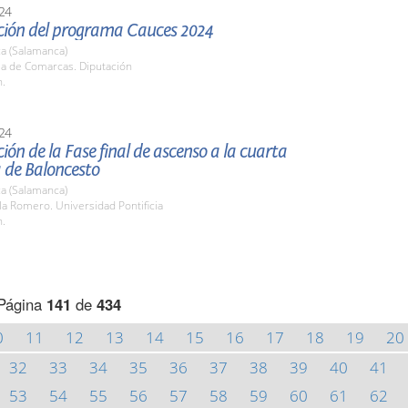
24
ción del programa Cauces 2024
a (Salamanca)
la de Comarcas. Diputación
h.
24
ión de la Fase final de ascenso a la cuarta
 de Baloncesto
a (Salamanca)
la Romero. Universidad Pontificia
h.
Página
141
de
434
0
11
12
13
14
15
16
17
18
19
20
32
33
34
35
36
37
38
39
40
41
53
54
55
56
57
58
59
60
61
62