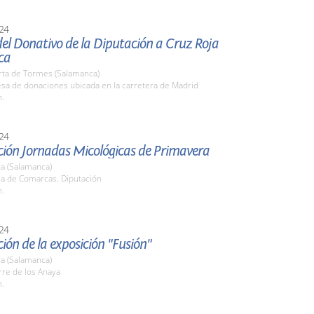
24
el Donativo de la Diputación a Cruz Roja
ca
rta de Tormes (Salamanca)
sa de donaciones ubicada en la carretera de Madrid
h.
24
ción Jornadas Micológicas de Primavera
a (Salamanca)
la de Comarcas. Diputación
h.
24
ión de la exposición "Fusión"
a (Salamanca)
rre de los Anaya
h.