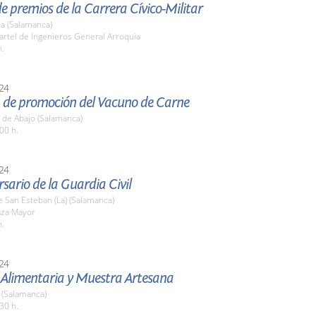
e premios de la Carrera Cívico-Militar
a (Salamanca)
artel de Ingenieros General Arroquia
h.
24
a de promoción del Vacuno de Carne
 de Abajo (Salamanca)
00 h.
24
rsario de la Guardia Civil
 San Esteban (La) (Salamanca)
aza Mayor
h.
24
a Alimentaria y Muestra Artesana
(Salamanca)
30 h.