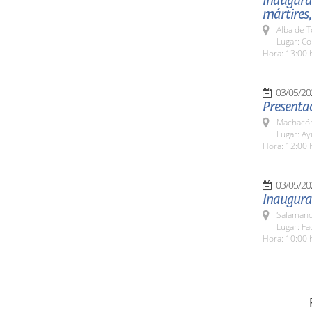
Inaugurac
mártires,
Alba de 
Lugar: Co
Hora: 13:00 
03/05/20
Presentac
Machacón
Lugar: A
Hora: 12:00 
03/05/20
Inaugura 
Salamanc
Lugar: Fa
Hora: 10:00 