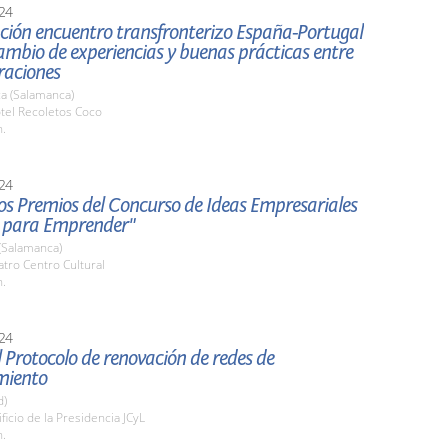
24
ción encuentro transfronterizo España-Portugal
ambio de experiencias y buenas prácticas entre
raciones
a (Salamanca)
tel Recoletos Coco
h.
24
os Premios del Concurso de Ideas Empresariales
 para Emprender"
(Salamanca)
atro Centro Cultural
h.
24
 Protocolo de renovación de redes de
miento
d)
ificio de la Presidencia JCyL
h.