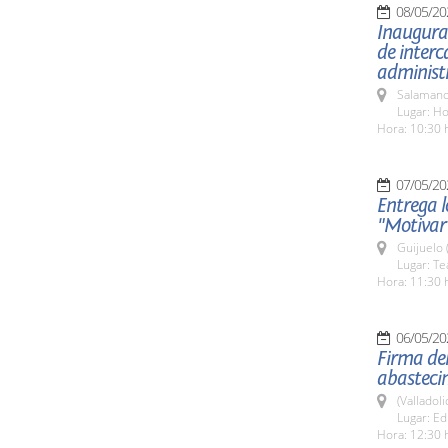
08/05/20
Inaugura
de interc
administ
Salamanc
Lugar: Ho
Hora: 10:30 
07/05/20
Entrega l
"Motivar
Guijuelo 
Lugar: Te
Hora: 11:30 
06/05/20
Firma del
abasteci
(Valladoli
Lugar: Ed
Hora: 12:30 