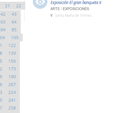
Exposición El gran banquete II
21
22
ARTE / EXPOSICIONES
42
43
Santa Marta de Tormes
63
64
84
85
04
105
1
122
8
139
5
156
2
173
9
190
6
207
3
224
0
241
7
258