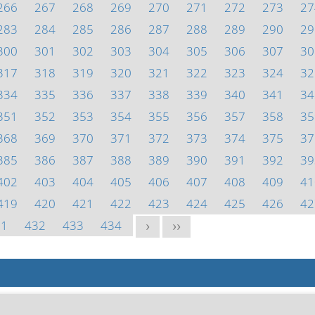
266
267
268
269
270
271
272
273
27
283
284
285
286
287
288
289
290
29
300
301
302
303
304
305
306
307
30
317
318
319
320
321
322
323
324
32
334
335
336
337
338
339
340
341
34
351
352
353
354
355
356
357
358
35
368
369
370
371
372
373
374
375
37
385
386
387
388
389
390
391
392
39
402
403
404
405
406
407
408
409
41
419
420
421
422
423
424
425
426
42
31
432
433
434
>
>>