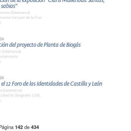
ión de la exposición "Claris Mulieribus: Santas,
 sabias"
Tormes (Salamanca)
nvento San Juan de la Cruz
h.
24
ión del proyecto de Planta de Biogás
 (Salamanca)
yuntamiento
h.
24
el 12 Foro de las Identidades de Castilla y León
a (Salamanca)
cultad de Geografía. USAL
h.
Página
142
de
434