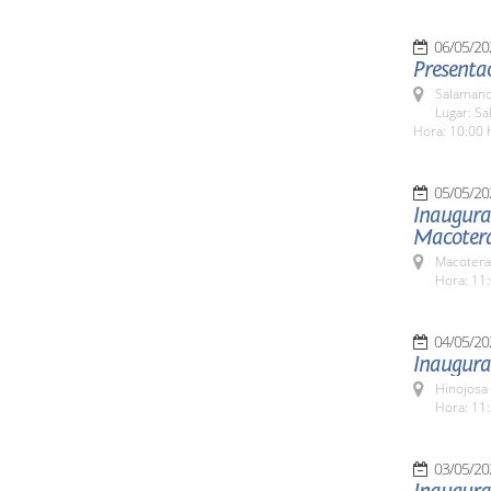
06/05/20
Presenta
Salamanc
Lugar: Sa
Hora: 10:00 
05/05/20
Inaugurac
Macotera
Macotera
Hora: 11:
04/05/20
Inaugurac
Hinojosa
Hora: 11:
03/05/20