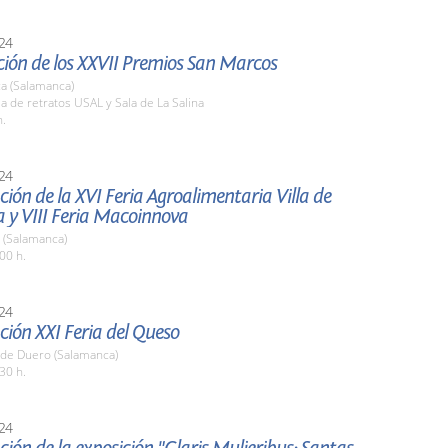
24
ción de los XXVII Premios San Marcos
a (Salamanca)
la de retratos USAL y Sala de La Salina
h.
24
ión de la XVI Feria Agroalimentaria Villa de
 y VIII Feria Macoinnova
 (Salamanca)
00 h.
24
ión XXI Feria del Queso
 de Duero (Salamanca)
30 h.
24