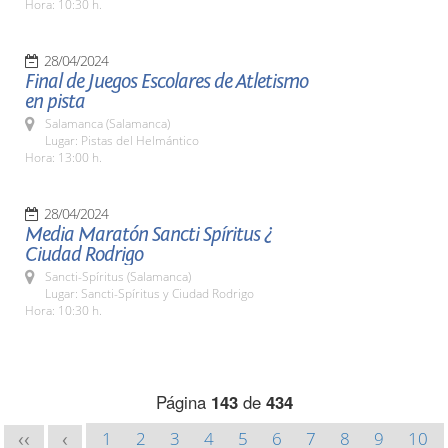
Hora: 10:30 h.
28/04/2024
Final de Juegos Escolares de Atletismo
en pista
Salamanca (Salamanca)
Lugar: Pistas del Helmántico
Hora: 13:00 h.
28/04/2024
Media Maratón Sancti Spíritus ¿
Ciudad Rodrigo
Sancti-Spíritus (Salamanca)
Lugar: Sancti-Spíritus y Ciudad Rodrigo
Hora: 10:30 h.
Página
143
de
434
1
2
3
4
5
6
7
8
9
10
<<
<